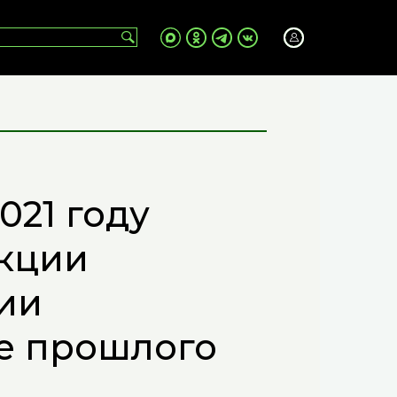
021 году
кции
ии
не прошлого