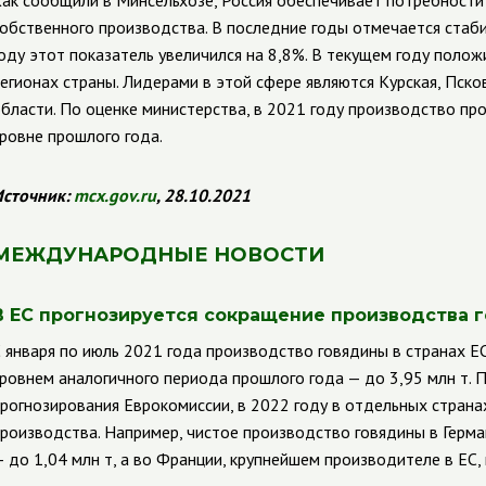
ак сообщили в Минсельхозе, Россия обеспечивает потребности 
обственного производства. В последние годы отмечается стаб
оду этот показатель увеличился на 8,8%. В текущем году поло
егионах страны. Лидерами в этой сфере являются Курская, Псков
бласти. По оценке министерства, в 2021 году производство пр
ровне прошлого года.
сточник:
mcx.gov.ru
, 28.10.2021
МЕЖДУНАРОДНЫЕ НОВОСТИ
В ЕС прогнозируется сокращение производства 
 января по июль 2021 года производство говядины в странах ЕС
ровнем аналогичного периода прошлого года — до 3,95 млн т. 
рогнозирования Еврокомиссии, в 2022 году в отдельных стран
роизводства. Например, чистое производство говядины в Герман
 до 1,04 млн т, а во Франции, крупнейшем производителе в ЕС, 