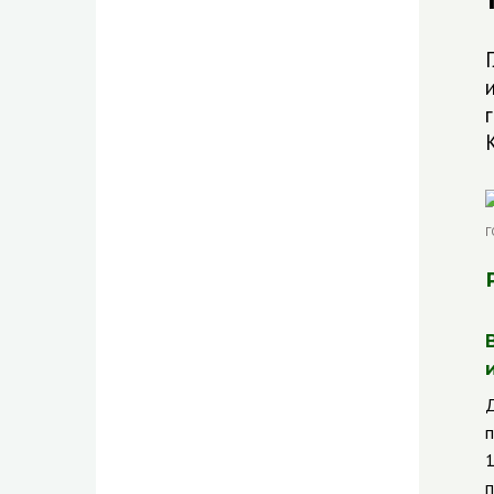
Д
п
1
п