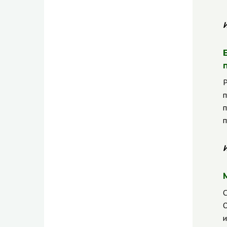
И
Р
п
п
п
И
С
О
и