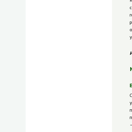
К
с
г
р
о
у
И
С
у
п
п
—