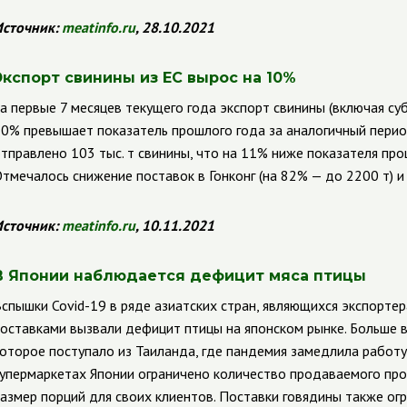
сточник:
meatinfo.ru
, 28.10.2021
Экспорт свинины из ЕС вырос на 10%
а первые 7 месяцев текущего года экспорт свинины (включая суб
0% превышает показатель прошлого года за аналогичный период
тправлено 103 тыс. т свинины, что на 11% ниже показателя про
тмечалось снижение поставок в Гонконг (на 82% — до 2200 т) и 
сточник:
meatinfo.ru
, 10.11.2021
В Японии наблюдается дефицит мяса птицы
Вспышки
Covid
-19
в ряде азиатских стран, являющихся экспортер
оставками вызвали дефицит птицы на японском рынке. Больше вс
оторое поступало из Таиланда, где пандемия замедлила работу
упермаркетах Японии ограничено количество продаваемого прод
азмер порций для своих клиентов. Поставки говядины также ог