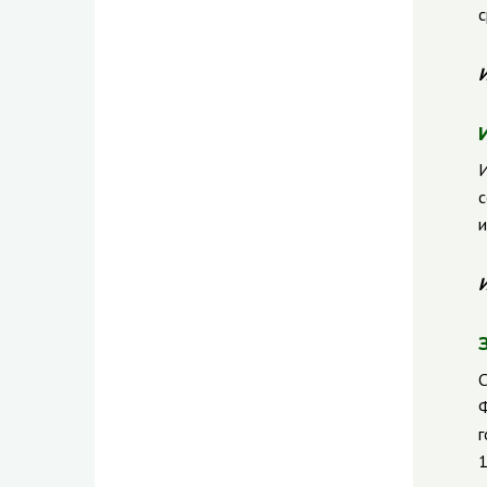
с
И
И
с
и
И
С
Ф
г
1