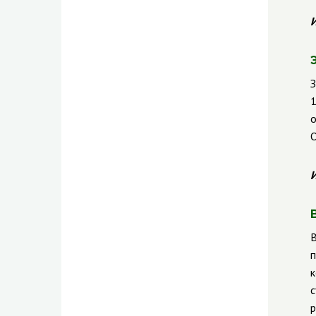
И
З
1
о
О
И
п
к
с
р