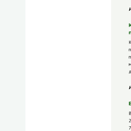
И
К
п
п
м
д
И
В
2
7