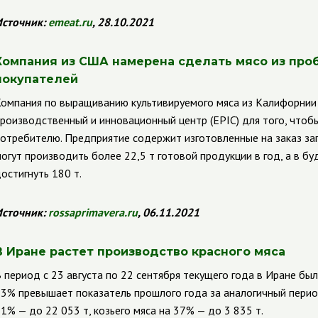
сточник:
emeat.ru
, 28.10.2021
Компания из США намерена сделать мясо из про
покупателей
омпания по выращиванию культивируемого мяса из Калифорни
роизводственный и инновационный центр (
EPIC
)
для того, чтоб
отребителю. Предприятие содержит изготовленные на заказ за
огут производить более 22,5 т готовой продукции в год, а в 
остигнуть 180 т.
сточник:
rossaprimavera.ru
, 06.11.2021
В Иране растет производство красного мяса
 период с 23 августа по 22 сентября текущего года в Иране бы
3% превышает показатель прошлого года за аналогичный пери
1% — до 22 053 т, козьего мяса на 37% — до 3 835 т.