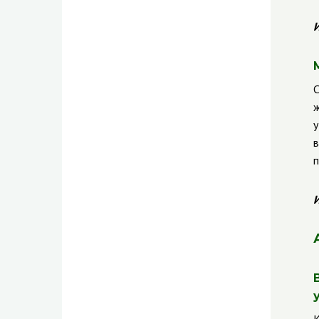
И
С
ж
у
в
п
И