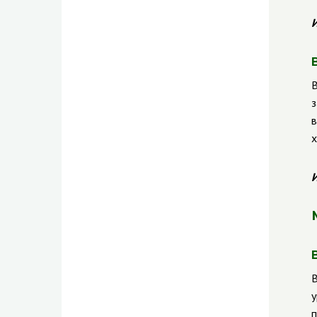
И
В
з
в
х
И
В
у
п