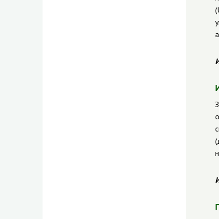
(
у
а
И
З
о
с
(
н
И