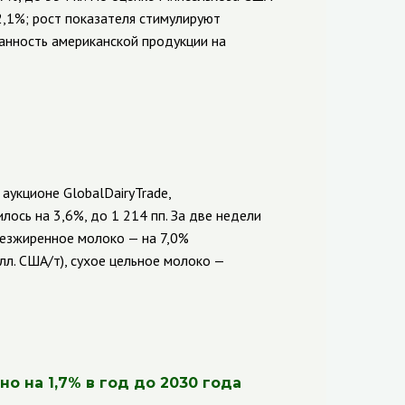
2,1%; рост показателя стимулируют
анность американской продукции на
 аукционе
GlobalDairyTrade
,
илось на 3,6%, до 1 214 пп. За две недели
безжиренное молоко — на 7,0%
лл. США/т), сухое цельное молоко —
о на 1,7% в год до 2030 года