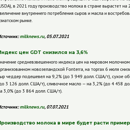
USDA
),
в 2021 году производство молока в стране вырастет на 
величение внутреннего потребления сыров и масла и востребов
зиатском рынке.
сточник:
milknews
.
ru
, 05.07.2021
Индекс цен
GDT
снизился на 3,6%
начение средневзвешенного индекса цен на мировом молочном
рганизованном новозеландской
Fonterra
,
на торгах 6 июля сниз
ыр чеддер подешевел на 9,2% (до 3 949 долл. США/т), сухое о
до 3 126 долл. США/т), сливочное масло — на 3,2% (до 4 458 до
а 3,0% (до 3 864 долл. США/т).
сточник:
milknews
.
ru
, 07.07.2021
Производство молока в мире будет расти примерн