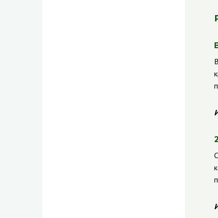
В
к
п
И
С
к
п
И