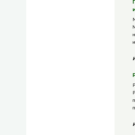
М
№
н
и
И
Р
Р
п
п
И