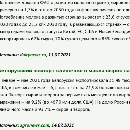
о данным доклада ФАО о развитии молочного рынка, мировое 
римерно на 1,7% в год до 2030 года на фоне увеличения поголов
отребление молока в развитых странах вырастет с 23,6 кг сух
020 годах до 25,2 кг к 2030 году; в развивающихся странах
— с
мпортерами молока останутся Китай; ЕС, США и Новая Зеландия
кспортировать 62% сыров, 70% сухого цельного и 83% сухого о
сточник:
dairynews
.
ru
, 13.07.2021
Белорусский экспорт сливочного масла вырос на
 январе — мае 2021 года Белоруссия экспортировала 31,48 тыс.
ША, в том числе в мае — 6,2 тыс. т, что на 23,9% больше показ
ода.
Экспорт сыров и творога за первые пять месяцев года вырос
ыражении — на 9,2% (до 467,0 млн долл. США). На долю России
ливочного масла и 93,7% — сыров и творога.
сточник:
agronews
.
com
, 14.07.2021