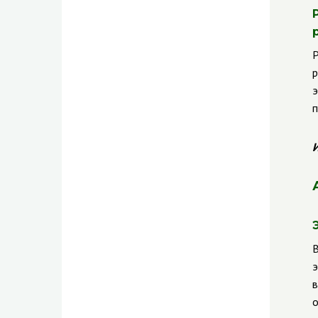
Р
р
э
п
И
В
э
в
о