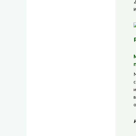
М
с
и
в
о
И