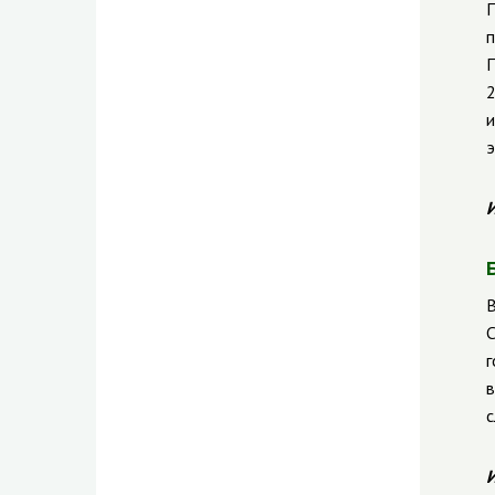
П
п
П
2
и
э
И
В
С
г
в
с
И