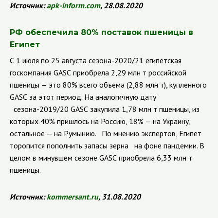
Источник:
apk
-
inform
.
com
, 28.08.2020
РФ обеспечила 80% поставок пшеницы в
Египет
С 1 июля по 25 августа сезона-2020/21 египетская
госкомпания
GASC
приобрела 2,29 млн т российской
пшеницы — это 80% всего объема (2,88 млн т), купленного
GASC
за этот период. На аналогичную дату
сезона-2019/20
GASC
закупила 1,78 млн т пшеницы, из
которых 40% пришлось на Россию, 18% — на Украину,
остальное — на Румынию. По мнению экспертов, Египет
торопится пополнить запасы зерна на фоне пандемии. В
целом в минувшем сезоне
GASC
приобрела 6,33 млн т
пшеницы.
Источник:
kommersant
.
ru
, 31.08.2020