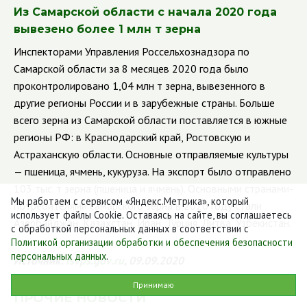
Из Самарской области с начала 2020 года
вывезено более 1 млн т зерна
Инспекторами Управления Россельхознадзора по
Самарской области за 8 месяцев 2020 года было
проконтролировано 1,04 млн т зерна, вывезенного в
другие регионы России и в зарубежные страны.
Больше
всего зерна из Самарской области поставляется в южные
регионы РФ: в Краснодарский край, Ростовскую и
Астраханскую области. Основные отправляемые культуры
— пшеница, ячмень, кукуруза. На экспорт было отправлено
103 тыс. т зерна (пшеница и ячмень). Основными странами-
Мы работаем с сервисом «Яндекс.Метрика», который
потребителями самарского зерна в 2020 году стали
использует файлы Cookie. Оставаясь на сайте, вы соглашаетесь
Азербайджан, Казахстан, Иран, Турция, Литва, Узбекистан.
с обработкой персональных данных в соответствии с
Политикой организации обработки и обеспечения безопасности
персональных данных
.
Источник:
fsvps
.
gov
.
ru
, 09.09.2020
Принимаю
ПРОЧИЕ НОВОСТИ