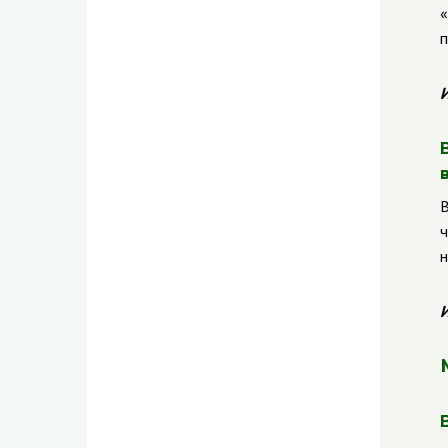
«
п
И
В
ч
н
И