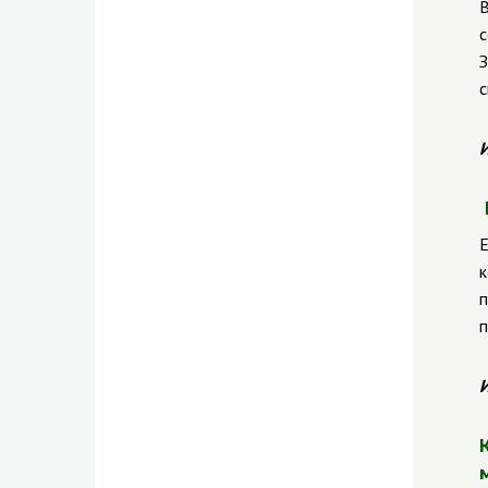
В
с
З
с
И
Е
п
п
И