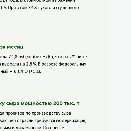
 2019 года. В стоимостном выражении
США. При этом 84% сухого и сгущенного
 за месяц
ла 24,8 руб./кг (без НДС), что на 2% ниже
а выросла на 2,8%. В разрезе федеральных
льный — в ДФО (+1%).
у сыра мощностью 200 тыс. т
да проектов по производству сыра
вающей отрасли требуется модернизация,
чивым и динамичным. По оценке