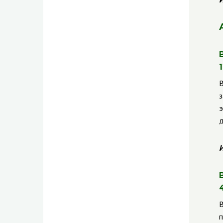
В
з
э
д
И
В
п