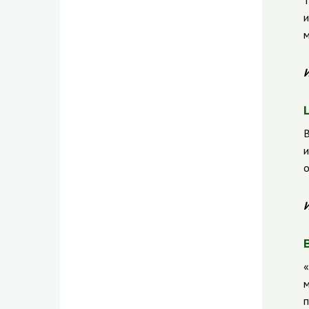
т
и
м
И
В
и
о
И
«
м
п