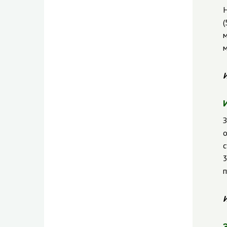
Н
(
м
м
И
З
о
с
3
п
И