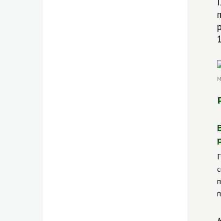
П
с
п
п
И