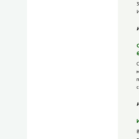
3
И
И
С
м
п
с
И
В