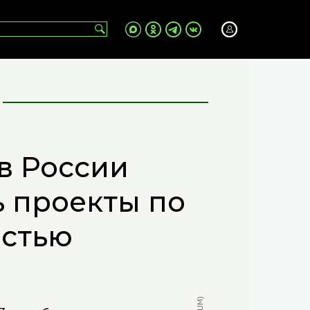
в России
ь проекты по
остью