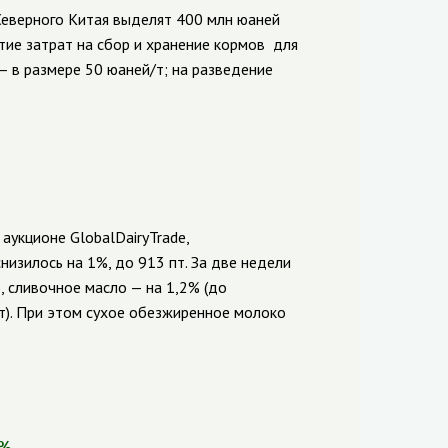
еверного Китая выделят 400 млн юаней
тие затрат на сбор и хранение кормов для
 — в размере 50 юаней
/т; на разведение
 аукционе
GlobalDairyTrade
,
снизилось на 1%, до 913 пт. За две недели
, сливочное масло — на 1,2% (до
т).
При этом сухое обезжиренное молоко
1%