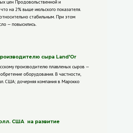
ных цен Продовольственной и
 что на 2% выше июльского показателя.
относительно стабильным. При этом
сло — повысились.
 производителю сыра
Land
'
Or
нисскому производителю плавленых сыров
—
иобретение оборудования. В частности,
лл. США; дочерняя компания в Марокко
олл. США на развитие