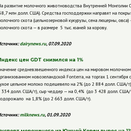
а развитие молочного животноводства Внутренней Монголии С
58,7 млн долл. США). Средства господдержки направят на покры
олочного скота (цельнозерновой кукурузы, сена люцерны, овса)
олочного скота — в размере 5 тыс. юаней за корову.
сточник:
dairynews
.
ru
, 07.09.2020
Индекс цен
GDT
снизился на 1%
начение средневзвешенного индекса цен на мировом молочном
рганизованном новозеландской
Fonterra
,
на торгах 1 сентября 
ухое цельное молоко подешевело на 2% (до 2 884 долл. США/т)
 334 долл. США/т), сыр чеддер — на 0,4% (до 3 428 долл. США/
одорожало на 1,8% (до 2 663 долл. США/т).
сточник:
milknews
.
ru
, 01.09.2020
Экспорт мороженого из Южной Кореи вырос на 1