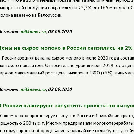
ыс. т, что на 25,3% меньше показателя за аналогичный период
мпорт этой продукции сократился на 25,7%, до 166 млн долл. 
олока ввезено из Белоруссии.
сточник:
milknews
.
ru
, 08.09.2020
Цены на сырое молоко в России снизились на 2%
 России средняя цена на сырое молоко в июле 2020 года состави
юньского показателя. Относительно уровня июля 2019 года цен
кругов максимальный рост цены выявлен в ПФО (+5%), минима
сточник:
milknews
.
ru
, 02.09.2020
В
России планируют запустить проекты по выпуск
Союзмолоко» прогнозирует запуск в России в ближайшие три го
ощностью 200 тыс. т. Многим предприятиям молокоперерабаты
оэтому спрос на оборудование в ближайшие годы будет устой