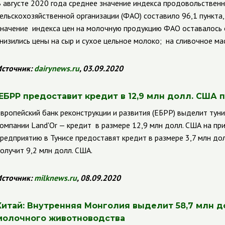
 августе 2020 года среднее значение индекса продовольствен
ельскохозяйственной организации (ФАО) составило 96,1 пункта,
начение индекса цен на молочную продукцию ФАО оставалось 
низились цены на сыр и сухое цельное молоко; на сливочное ма
сточник:
dairynews
.
ru
, 03.09.2020
ЕБРР предоставит кредит в 12,9 млн долл. США
вропейский банк реконструкции и развития (ЕБРР) выделит ту
компании
Land
'
Or
—
кредит в размере 12,9 млн долл. США на пр
редприятию в Тунисе предоставят кредит в размере 3,7 млн до
олучит 9,2 млн долл. США.
сточник:
milknews
.
ru
, 08.09.2020
Китай: Внутренняя Монголия выделит 58,7 млн д
молочного животноводства