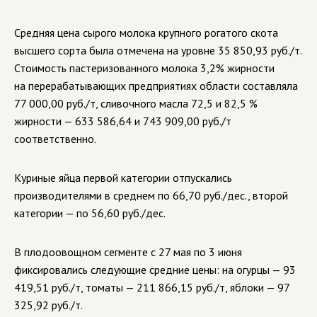
Средняя цена сырого молока крупного рогатого скота
высшего сорта была отмечена на уровне
35 850,93
руб./т.
Стоимость пастеризованного молока 3,2% жирности
на перерабатывающих предприятиях области составляла
77 000,00
руб./т, сливочного масла 72,5 и 82,5 %
жирности —
633 586,64
и
743 909
,00 руб./т
соответственно.
Куриные яйца первой категории отпускались
производителями в среднем по
66,70
руб./
дес
., второй
категории — по
56,60
руб./
дес
.
В плодоовощном сегменте с
27
мая
по
3
июня
фиксировались следующие средние цены: на огурцы —
93
419,51
руб./т, томаты —
211 866,15
руб./т, яблоки —
97
325,92
руб./т.