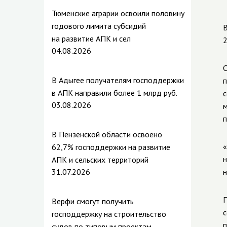
Тюменские аграрии освоили половину
годового лимита субсидий
В
на развитие АПК и сел
2
04.08.2026
С
В Адыгее получателям господдержки
п
в АПК направили более 1 млрд руб.
с
03.08.2026
м
п
В Пензенской области освоено
«
62,7% господдержки на развитие
н
АПК и сельских территорий
31.07.2026
н
П
Верфи смогут получить
с
господдержку на строительство
п
судов по типовым проектам