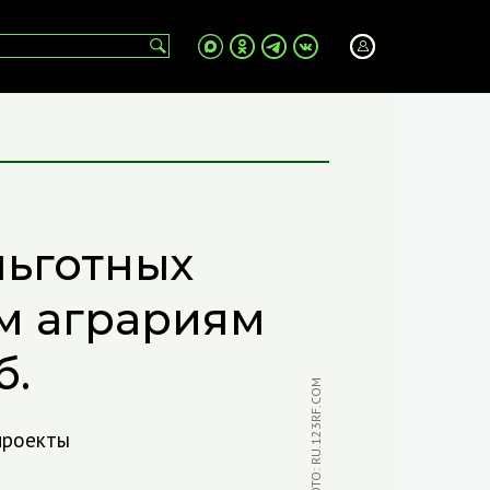
льготных
м аграриям
б.
ФОТО: RU.123RF.COM
проекты