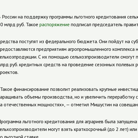
 России на поддержку программы льготного кредитования сел
0 млрд руб. Такое
распоряжение
подписал председатель прави
редства поступят из федерального бюджета. Они пойдут на су
редоставляются предприятиям агропромышленного комплекса н
ельхозпродукции. С их помощью сельхозпроизводители смогут п
лрд руб. кредитных средств на проведение сезонных полевых 
роектов.
Такое финансирование позволит реализовать крупные инвестиц
аращивать объемы производства, но и увеличить переработку с
а отечественных мощностях», — отметил Мишустин на совещани
рограмма льготного кредитования для аграриев была запущена в
ельхозпроизводители могут взять краткосрочный (до 2 лет) или
о льготной ставке.