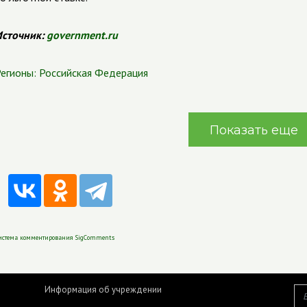
сточник:
government.ru
егионы:
Российская Федерация
Показать еще
истема комментирования SigComments
Информация об учреждении