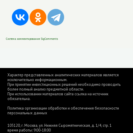
Система комментирования SigComments
Характер представленных аналитических материалов является
исключительно информационным.
При принятии инвестиционных решений необходимо проводить
более полный анализ предметной области.
При использовании материалов сайта ссылка на источник
обязательна.
Политика организации обработки и обеспечения безопасности
персональных данных
105120, г. Москва, ул. Нижняя Сыромятническая, д. 1/4, стр. 1
время работы: 9:00-18:00