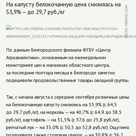
На капусту белокочанную цена снизилась на
ФОТО: FREEPIK.COM
53,9% — до 29,7 руб./кг
По данным Белгородского филиала ФГБУ «Центр
Агроаналитики», основанным на еженедельном
мониторинге цен в магазинах областного центра,
за последние полтора месяца в Белгороде заметно
подешевели продовольственные товары овощной группы.
Так, с начала августа к середине сентября розничные цены
на белокочанную капусту снизились на 53,9% (с 64,5
до 29,7 руб./кг), на морковь
—
на 40,7% (с 64,9 до 38,5
руб./кг), картофель
—
на 31,5% (с 37,6 до 25,8 руб./кг),
репчатый лук
—
на 35,0% (с 50,5 до 32,8 руб./кг). Ощутимо
подешевела также столовая свекла
—
на 30,8% (с 36,2