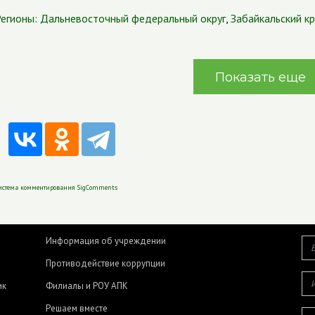
егионы:
Дальневосточный федеральный округ
,
Забайкальский к
Показать еще
истема комментирования SigComments
Информация об учреждении
Противодействие коррупции
ик
Филиалы и РОУ АПК
Решаем вместе