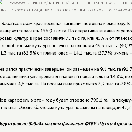
 Забайкальском крае посевная кампания подошла к экватору. В
ланируется засеять 156,9 тыс. га. По оперативным данным регио
ровых культур в крае составили 72 тыс. га, или 45,9% от планов
 зернобобовые культуры посеяны на площади 49,3 тыс. га (40,9
1,3 тыс. га (62,3% от плана), овес — 14,1 тыс. га (27,7%), ячмень —
ев рапса практически завершен: он размещен на 9,1 тыс. га (91
одсолнечника уже превысил плановый показатель на 14,8%, по 
анимает 4,6 тыс. га. На посевы льна приходится 8,2 тыс. га (88%
од картофель в этом году будет отведено 795,1 га. На текущую
т плана). Овоще-бахчевые культуры посажены на площади 42,2 г
одготовлено Забайкальским филиалом ФГБУ «Центр Агроана