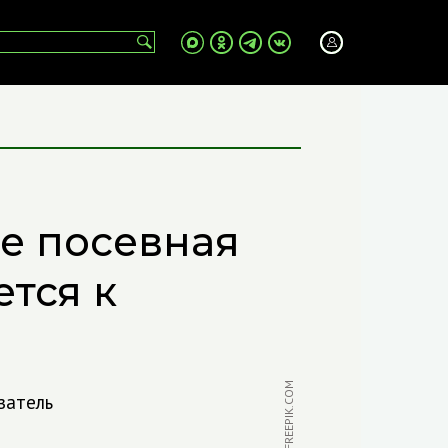
е посевная
тся к
ФОТО: FREEPIK.COM
затель