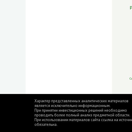
Р
С
Характер представленных аналитических материалов
является исключительно информационным.
При принятии инвестиционных решений необходимо
проводить более полный анализ предметной области.
При использовании материалов сайта ссылка на источн
обязательна.