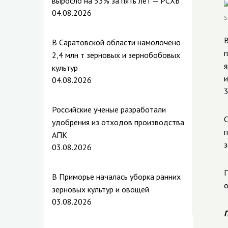
выросло на 33% за пять лет — РСХБ
04.08.2026
В
В Саратовской области намолочено
п
2,4 млн т зерновых и зернобобовых
я
культур
и
04.08.2026
3
Российские ученые разработали
С
удобрения из отходов производства
п
АПК
з
03.08.2026
П
В Приморье началась уборка ранних
о
зерновых культур и овощей
03.08.2026
П