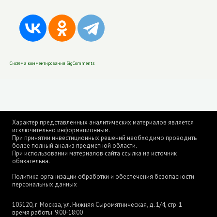
Система комментирования SigComments
Характер представленных аналитических материалов является
исключительно информационным.
При принятии инвестиционных решений необходимо проводить
более полный анализ предметной области.
При использовании материалов сайта ссылка на источник
обязательна.
Политика организации обработки и обеспечения безопасности
персональных данных
105120, г. Москва, ул. Нижняя Сыромятническая, д. 1/4, стр. 1
время работы: 9:00-18:00