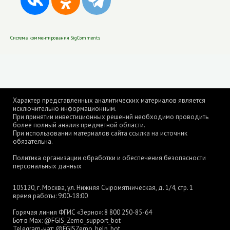
Система комментирования SigComments
Характер представленных аналитических материалов является
исключительно информационным.
При принятии инвестиционных решений необходимо проводить
более полный анализ предметной области.
При использовании материалов сайта ссылка на источник
обязательна.
Политика организации обработки и обеспечения безопасности
персональных данных
105120, г. Москва, ул. Нижняя Сыромятническая, д. 1/4, стр. 1
время работы: 9:00-18:00
Горячая линия ФГИС «Зерно»:
8 800 250-85-64
Бот в Max:
@FGIS_Zerno_support_bot
Telegram-чат:
@FGISZerno_help_bot