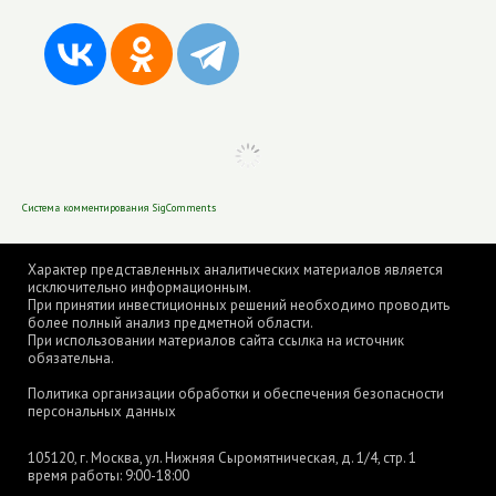
Система комментирования SigComments
Характер представленных аналитических материалов является
исключительно информационным.
При принятии инвестиционных решений необходимо проводить
более полный анализ предметной области.
При использовании материалов сайта ссылка на источник
обязательна.
Политика организации обработки и обеспечения безопасности
персональных данных
105120, г. Москва, ул. Нижняя Сыромятническая, д. 1/4, стр. 1
время работы: 9:00-18:00