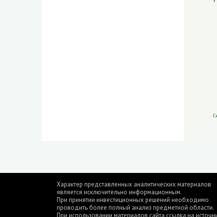
С
Характер представленных аналитических материалов
является исключительно информационным.
При принятии инвестиционных решений необходимо
проводить более полный анализ предметной области.
При использовании материалов сайта ссылка на источн