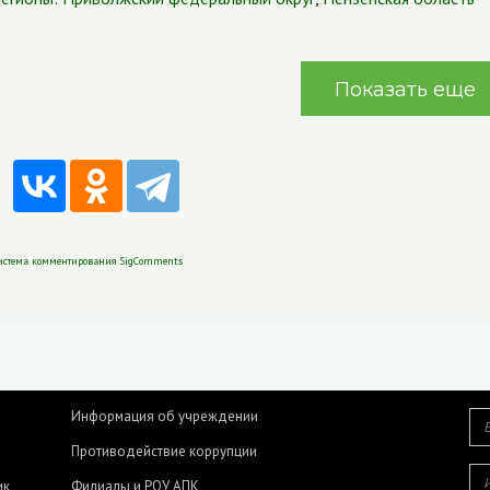
Показать еще
истема комментирования SigComments
Информация об учреждении
Противодействие коррупции
ик
Филиалы и РОУ АПК