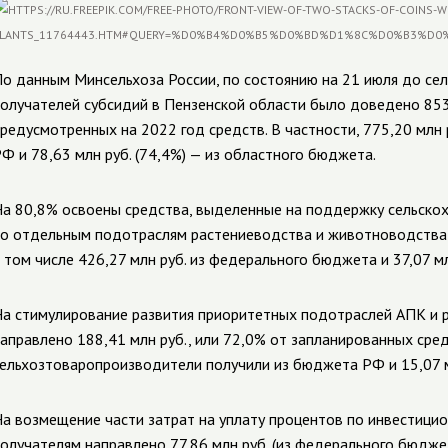
о данным Минсельхоза России, по состоянию на 21 июля до се
олучателей субсидий в Пензенской области было доведено 853
редусмотренных на 2022 год средств. В частности, 775,20 млн 
Ф и 78,63 млн руб. (74,4%) — из областного бюджета.
а 80,8% освоены средства, выделенные на поддержку сельско
о отдельным подотраслям растениеводства и животноводства: 
 том числе 426,27 млн руб. из федерального бюджета и 37,07 мл
а стимулирование развития приоритетных подотраслей АПК и 
аправлено 188,41 млн руб., или 72,0% от запланированных сред
ельхозтоваропроизводители получили из бюджета РФ и 15,07 м
а возмещение части затрат на уплату процентов по инвестици
олучателям направлено 77,86 млн руб. (из федерального бюджет