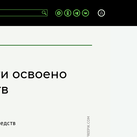
ти освоено
тв
ФОТО: FREEPIK.COM
редств