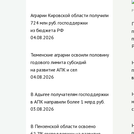
Аграрии Кировской области получили
724 млн руб. господдержки
П
из бюджета РФ
п
04.08.2026
п
Р
Тюменские аграрии освоили половину
годового лимита субсидий
Н
на развитие АПК и сел
п
04.08.2026
в
Н
В Адыгее получателям господдержки
н
в АПК направили более 1 млрд руб.
03.08.2026
с
Н
В Пензенской области освоено
п
62,7% господдержки на развитие