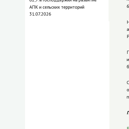
6
АПК и сельских территорий
31.07.2026
Н
а
Р
П
и
б
С
о
п
П
Р