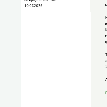
к
10.07.2026
Н
и
Ш
м
г
Т
д
1
П
Р