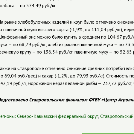
олбаса — по 574,49 руб./кг.
а рынке хлебобулочных изделий и круп было отмечено снижен
з пшеничной муки высшего сорта (-1,9%, до 111,04 руб./кг), верми
лифованный рис можно было купить в среднем по 104,67 руб./к
уки — по 68,79 руб./кг, хлеб из ржано-пшеничной муки — по 73,36
речневую крупу — по 136,34 руб./кг, пшеничную муку — по 52,65 р
акже на Ставрополье отмечено снижение средних потребительски
о 69,04 руб./дес.) и сахар (-1,2%, до 79,93 руб./кг). Стоимость
42,19 руб./л, мороженой неразделанной рыбы — 237,72 руб./кг, ч
одготовлено Ставропольским филиалом ФГБУ «Центр Агроан
егионы:
Северо-Кавказский федеральный округ
,
Ставропольский