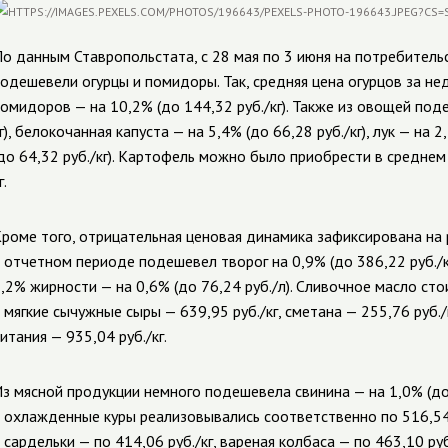
о данным Ставропольстата, с 28 мая по 3 июня на потребитель
одешевели огурцы и помидоры. Так, средняя цена огурцов за неде
омидоров — на 10,2% (до 144,32 руб./кг). Также из овощей поде
г), белокочанная капуста — на 5,4% (до 66,28 руб./кг), лук — на 2
до 64,32 руб./кг). Картофель можно было приобрести в среднем п
г.
роме того, отрицательная ценовая динамика зафиксирована на 
 отчетном периоде подешевел творог на 0,9% (до 386,22 руб./
,2% жирности — на 0,6% (до 76,24 руб./л). Сливочное масло сто
 мягкие сычужные сыры — 639,95 руб./кг, сметана — 255,76 руб.
итания — 935,04 руб./кг.
з мясной продукции немного подешевела свинина — на 1,0% (до 3
 охлажденные куры реализовывались соответственно по 516,54; 
 сардельки — по 414,06 руб./кг, вареная колбаса — по 463,10 ру