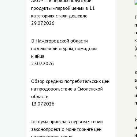
АКОРТ: в первом полугодии
продукты «первой цены» в 11
категориях стали дешевле
П
29.07.2026
п
п
к
В Нижегородской области
(
подешевели огурцы, помидоры
к
и яйца
27.07.2026
К
в
Обзор средних потребительских цен
3
на продовольствие в Смоленской
и
области
п
13.07.2026
И
Госдума приняла в первом чтении
и
законопроект о мониторинге цен
и
на продовольствие