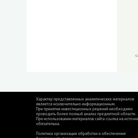
С
Характер представленных аналитических материалов
является исключительно информационным.
При принятии инвестиционных решений необходимо
проводить более полный анализ предметной области.
При использовании материалов сайта ссылка на источн
обязательна.
Политика организации обработки и обеспечения