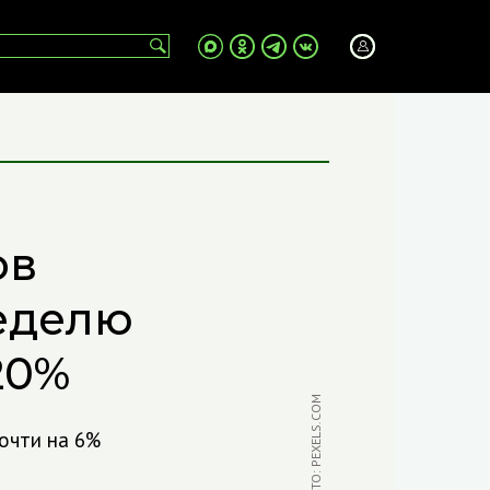
ов
неделю
20%
ФОТО: PEXELS.COM
очти на 6%