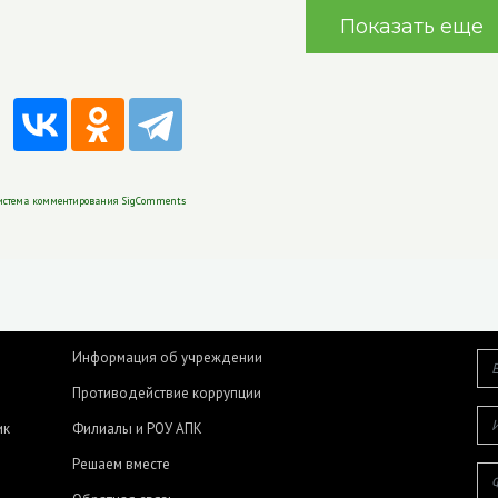
Показать еще
истема комментирования SigComments
Информация об учреждении
Противодействие коррупции
ик
Филиалы и РОУ АПК
Решаем вместе