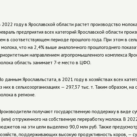
 2022 году в Ярославской области растет производство молока
евраль предприятия всех категорий Ярославской области произв
ем в соответствующем периоде прошлого года. При этом в сель
 молока, что на 2,4% выше аналогичного прошлогоднего показа
риоритетным направлением агропромышленного комплекса Ярос
олока область занимает 7-е место в ЦФО.
о данным Ярославльстата, в 2021 году в хозяйствах всех катег
з них в сельхозорганизациях — 297,37 тыс. т. Таким образом, н
олока в регионе.
роизводители получают государственную поддержку в виде су
 (или) отгруженного на собственную переработку молока. В 202
юджетов на эти цели выделено 90,0 млн руб.
Также предусмотр
озяйств, поддерживающих высокую продуктивность коров, — су