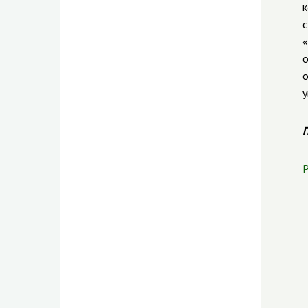
к
с
«
о
о
у
П
Р