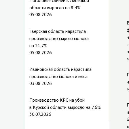
Поголовье свиней в Липецкой
области выросло на 8,4%
05.08.2026
В
ф
Тверская область нарастила
ч
производство сырого молока
т
на 21,7%
п
05.08.2026
м
Ивановская область нарастила
П
производство молока и мяса
и
03.08.2026
м
Производство КРС на убой
П
в Курской области выросло на 7,6%
и
30.07.2026
б
х