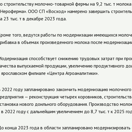
о строительству молочно-товарной фермы на 9,2 тыс. т молока
Нероферма». ООО СП «Восход» намерено завершить строитель
а 23 тыс. т в декабре 2023 года.
роме того, ведутся работы по модернизации имеющихся молочн
рибавка в объемах произведенного молока после модернизации 
одернизация
способствует снижению трудовых затрат при пр
ачества выпускаемой продукции, увеличению продуктивного до
 ярославском филиале «Центра Агроаналитики».
 2022 году запланировано закончить модернизацию молочного
редприятия — реконструкция четырех коровников, строительств
становка нового доильного оборудования. Производство молока
 в 2022 году с дальнейшим увеличением до 8,7 тыс. т к 2025 год
о конца 2023 года в области запланировано модернизироват