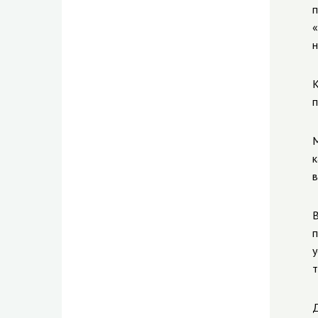
п
«
н
К
п
М
к
в
В
п
у
т
Д