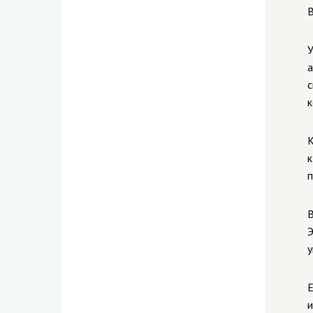
В
У
а
с
к
К
к
п
В
Э
у
Е
и