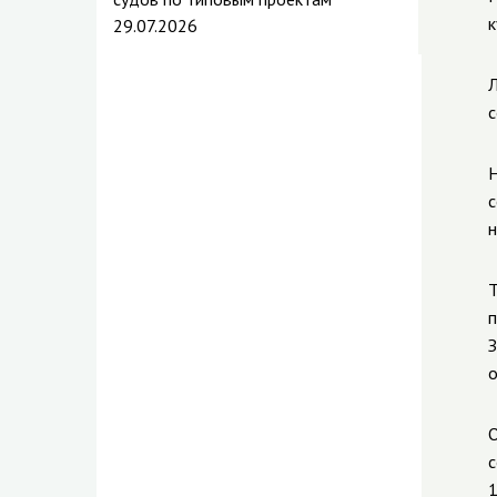
к
29.07.2026
Л
с
Н
с
н
Т
п
З
о
О
с
1