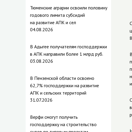
Тюменские аграрии освоили половину
годового лимита субсидий
на развитие АПК и сел
С
04.08.2026
ц
8
В Адыгее получателям господдержки
в АПК направили более 1 млрд руб.
В
03.08.2026
п
п
н
В Пензенской области освоено
и
62,7% господдержки на развитие
АПК и сельских территорий
31.07.2026
С
в
р
Верфи смогут получить
господдержку на строительство
Н
судов по типовым проектам