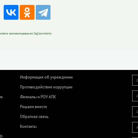
истема комментирования SigComments
Информация об учреждении
Противодействие коррупции
ик
Филиалы и РОУ АПК
Решаем вместе
Обратная связь
Контакты
р.