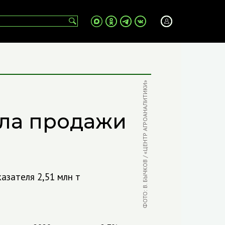
ФОТО: В. БЫЧКОВ / «ЦЕНТР АГРОАНАЛИТИКИ»
ла продажи
азателя 2,51 млн т