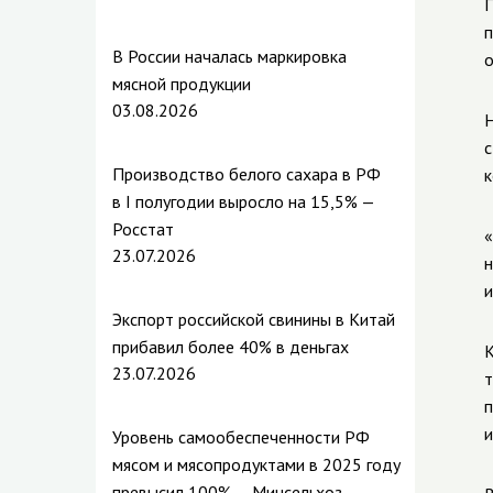
П
п
В России началась маркировка
о
мясной продукции
03.08.2026
Н
с
Производство белого сахара в РФ
к
в I полугодии выросло на 15,5% —
Росстат
«
23.07.2026
н
и
Экспорт российской свинины в Китай
прибавил более 40% в деньгах
К
23.07.2026
т
п
и
Уровень самообеспеченности РФ
мясом и мясопродуктами в 2025 году
превысил 100% — Минсельхоз