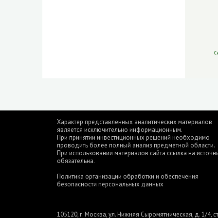
С
Характер представленных аналитических материалов
является исключительно информационным.
При принятии инвестиционных решений необходимо
проводить более полный анализ предметной области.
При использовании материалов сайта ссылка на источн
обязательна.
Политика организации обработки и обеспечения
безопасности персональных данных
105120, г. Москва, ул. Нижняя Сыромятническая, д. 1/4, ст