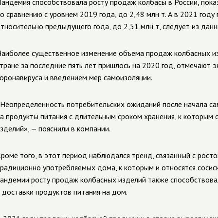
андемия способствовала росту продаж колбасы в России, показ
о сравнению с уровнем 2019 года, до 2,48 млн т. А в 2021 год
тносительно предыдущего года, до 2,51 млн т, следует из данн
аиболее существенное изменение объема продаж колбасных из
тране за последние пять лет пришлось на 2020 год, отмечают 
оронавируса и введением мер самоизоляции.
Неопределенность потребительских ожиданий после начала са
а продукты питания с длительным сроком хранения, к которым
зделий», — пояснили в компании.
роме того, в этот период наблюдался тренд, связанный с рост
радиционно употребляемых дома, к которым и относятся сосиски
андемии росту продаж колбасных изделий также способствова
 доставки продуктов питания на дом.