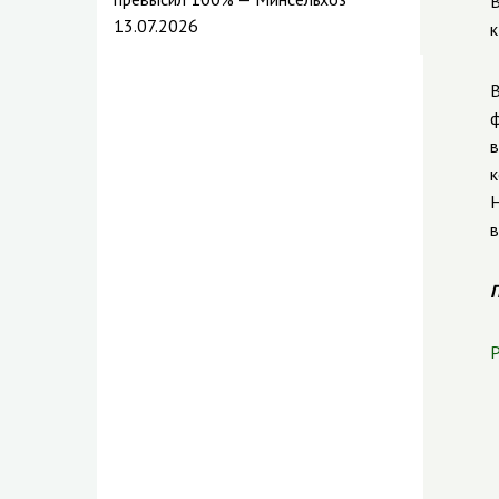
В
13.07.2026
к
В
ф
в
к
Н
в
П
Р