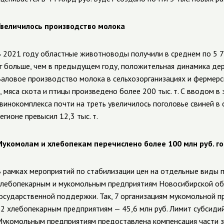
величилось производство молока
 2021 году областные животноводы получили в среднем по 5 75
г больше, чем в предыдущем году, положительная динамика дер
аловое производство молока в сельхозорганизациях и фермерск
, мяса скота и птицы произведено более 200 тыс. т. С вводом 
винокомплекса почти на треть увеличилось поголовье свиней в
егионе превысил 12,3 тыс. т.
укомолам и хлебопекам перечислено более 100 млн руб. г
 рамках мероприятий по стабилизации цен на отдельные виды
лебопекарным и мукомольным предприятиям Новосибирской обл
осударственной поддержки. Так,
7 организациям мукомольной п
2 хлебопекарным предприятиям — 45,6 млн руб.
Лимит субсидий
укомольным предприятиям предоставлена компенсация части з