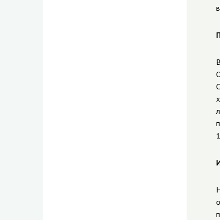
в
П
В
О
С
х
л
п
1
И
Н
о
п