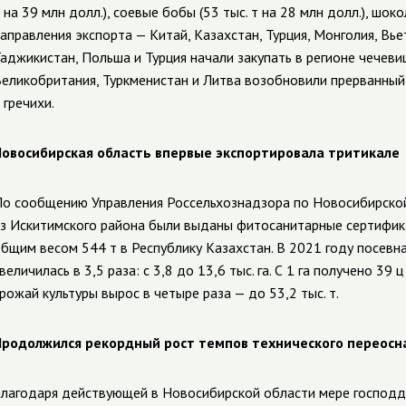
 на 39 млн долл.), соевые бобы (53 тыс. т на 28 млн долл.), шоко
аправления экспорта — Китай,
Ка
захстан, Турция, Монголия, Вье
аджикистан, Польша и Турция начали закупать в регионе чечевиц
еликобритания, Туркменистан и Литва возобновили прерванный
 гречихи.
овосибирская область впервые экспортировала тритикале
о сообщению Управления Россельхознадзора по Новосибирской
з Искитимского района были выданы фитосанитарные сертифика
бщим весом 544 т в Республику Казахстан. В 2021 году п
осевна
величилась в 3,5 раза:
с 3,8
до 13,6 тыс. га. С 1 га
получено 39 ц 
рожай культуры вырос в четыре раза — до 53,2 тыс. т.
родолжился рекордный рост темпов технического переосн
лагодаря действующей в Новосибирской области мере господд