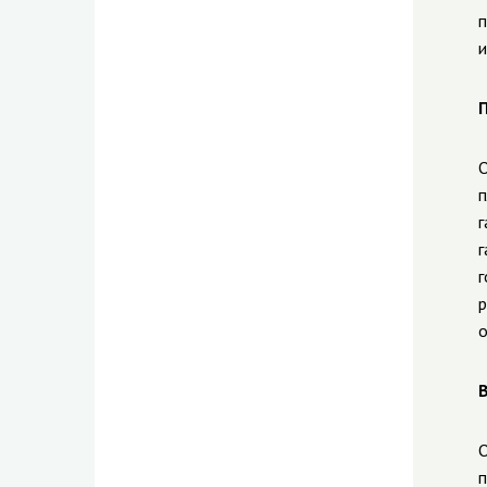
п
и
П
О
п
г
г
г
р
о
В
О
п