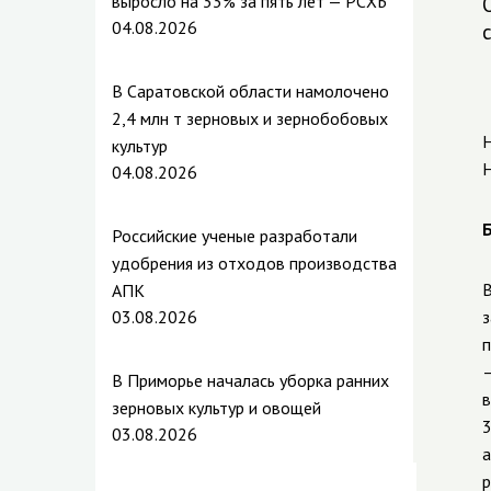
выросло на 33% за пять лет — РСХБ
04.08.2026
В Саратовской области намолочено
2,4 млн т зерновых и зернобобовых
Н
культур
Н
04.08.2026
Б
Российские ученые разработали
удобрения из отходов производства
В
АПК
03.08.2026
з
п
—
В Приморье началась уборка ранних
в
зерновых культур и овощей
3
03.08.2026
а
р