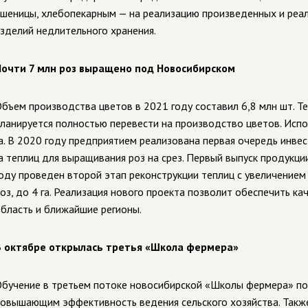
шеницы, хлебопекарным — на реализацию произведенных и реа
зделий недлительного хранения.
очти 7 млн роз выращено под Новосибирском
бъем производства цветов в 2021 году составил 6,8 млн шт. 
ланируется полностью перевести на производство цветов. Испо
а. В 2020 году предприятием реализована первая очередь инве
а теплиц для выращивания роз на срез. Первый выпуск продукци
оду проведен второй этап реконструкции теплиц с увеличение
оз, до 4 га. Реализация нового проекта позволит обеспечить 
бласть и ближайшие регионы.
 октябре открылась третья «Школа фермера»
бучение в третьем потоке новосибирской «Школы фермера» по
овышающим эффективность ведения сельского хозяйства. Такж