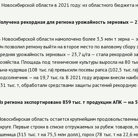
 Новосибирской области в 2021 году: из областного бюджета н
олучена рекордная для региона урожайность зерновых — 23
 Новосибирской области намолочено более 3,5 млн т зерна — эт
н позволил региону выйти на второе место по валовому сбору 
редняя у
рожайность зерновых — 23,7 ц/га — стала рекордной з
озяйства. Площадь под технические культуры выросла на 80 тыс.
ьна-кудряша (108 тыс. га) превысили посевы рапса (102,5 тыс. га)
одсолнечник — на 19,7 тыс. га. В 2021 году аграрии внесли н
31 тыс. т, обработали средствами защиты растений рекордную 
з региона экспортировано 839 тыс. т продукции АПК — на 5
овосибирская область остается крупнейшим продовольственн
круге. П
ервые строки в списке отгружаемых за рубеж товаров, 
шеница (315 тыс. т на 75,5 млн долл.), горох (78 тыс. т на 22,6 м