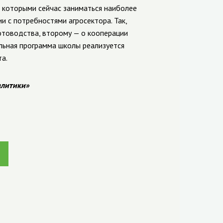
, которыми сейчас заниматься наиболее
и с потребностями агросектора. Так,
отоводства, второму — о кооперации
льная программа школы реализуется
а.
алитики»