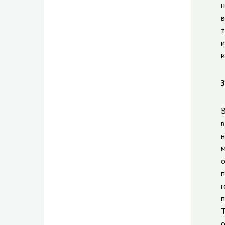
н
в
т
и
и
З
В
в
н
м
о
п
г
п
Т
о