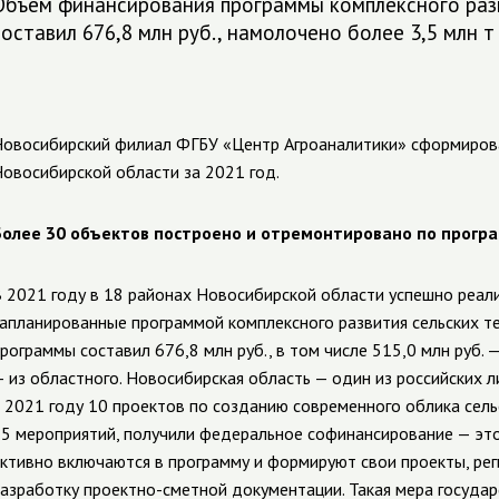
Объем финансирования программы комплексного раз
составил 676,8 млн руб., намолочено более 3,5 млн т
овосибирский филиал ФГБУ «Центр Агроаналитики» сформирова
овосибирской области за 2021 год.
олее 30 объектов построено и отремонтировано по програ
 2021 году в 18 районах Новосибирской области успешно реал
апланированные программой комплексного развития сельских т
рограммы составил 676,8 млн руб., в том числе 515,0 млн руб. 
 из областного. Новосибирская область — один из российских л
 2021 году 10 проектов по созданию современного облика сел
5 мероприятий, получили федеральное софинансирование — это
ктивно включаются в программу и формируют свои проекты, ре
азработку проектно-сметной документации. Такая мера госуда