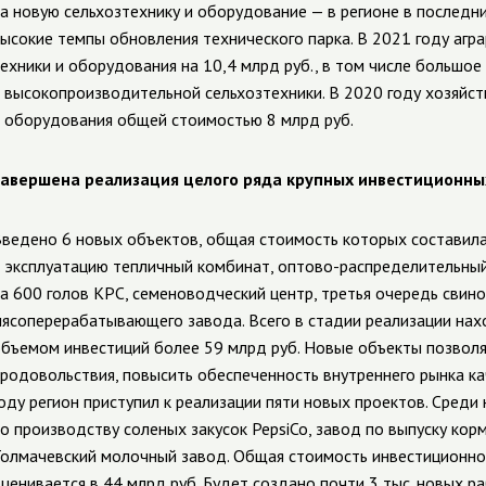
а новую сельхозтехнику и оборудование — в регионе в последн
ысокие темпы обновления технического парка. В 2021 году агр
ехники и оборудования на 10,4 млрд руб., в том числе большое
 высокопроизводительной сельхозтехники. В 2020 году хозяйст
 оборудования общей стоимостью 8 млрд руб.
авершена реализация целого ряда крупных инвестиционны
ведено 6 новых объектов, общая стоимость которых составила
 эксплуатацию тепличный комбинат, оптово-распределительны
а 600 голов КРС, семеноводческий центр, третья очередь свин
ясоперерабатывающего завода. Всего в стадии реализации нах
бъемом инвестиций более 59 млрд руб. Новые объекты позволя
родовольствия, повысить обеспеченность внутреннего рынка к
оду регион приступил к реализации пяти новых проектов. Среди
о производству соленых закусок PepsiCo, завод по выпуску ко
олмачевский молочный завод. Общая стоимость инвестиционно
ценивается в 44 млрд руб. Будет создано почти 3 тыс. новых ра