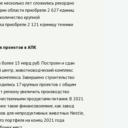
ие несколько лет сложились рекордно
арии области приобрели 2 627 единиц
 количество крупной
ва приобрели 2 121 единицу техники
х проектов в АПК
 более 15 млрд руб.
Построен и сдан
й центр, животноводческий комплекс
окомплекса. Завершено строительство
одились 17 крупных проектов с общим
т региону увеличить производство
ачественными продуктами питания. В 2021
 них такие финансовоемкие, как завод
рмов для непродуктивных животных Nestle,
го портфеля на конец 2021 года
бочих мест.