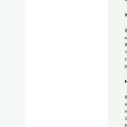
У
В
к
В
т
с
р
М
В
х
г
1
М