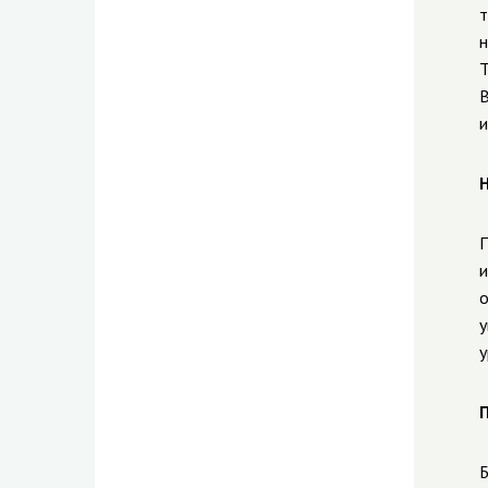
т
н
Т
В
и
Н
П
и
о
у
у
П
Б