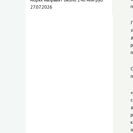
п
27.07.2026
П
з
д
р
п
О
п
«
с
д
р
к
о