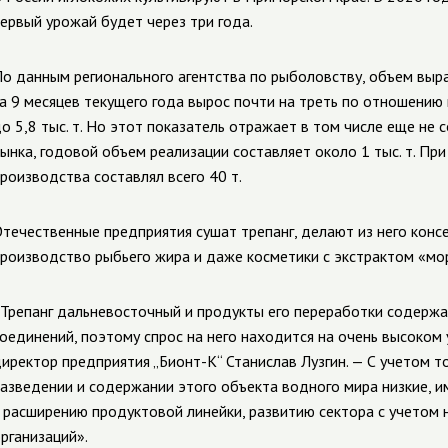
ервый урожай будет через три года.
о данным регионального агентства по рыболовству, объем выр
а 9 месяцев текущего года вырос почти на треть по отношению
о 5,8 тыс. т. Но этот показатель отражает в том числе еще не
ынка, годовой объем реализации составляет около 1 тыс. т. Пр
роизводства составлял всего 40 т.
течественные предприятия сушат трепанг, делают из него конс
роизводство рыбьего жира и даже косметики с экстрактом «мо
Трепанг дальневосточный и продукты его переработки содержа
оединений, поэтому спрос на него находится на очень высоком
иректор предприятия „Бионт-К“ Станислав Лузгин. — С учетом то
азведении и содержании этого объекта водного мира низкие, 
 расширению продуктовой линейки, развитию сектора с учетом 
рганизаций».