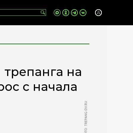
трепанга на
ос с начала
ФОТО: TREPANG-DV.RU