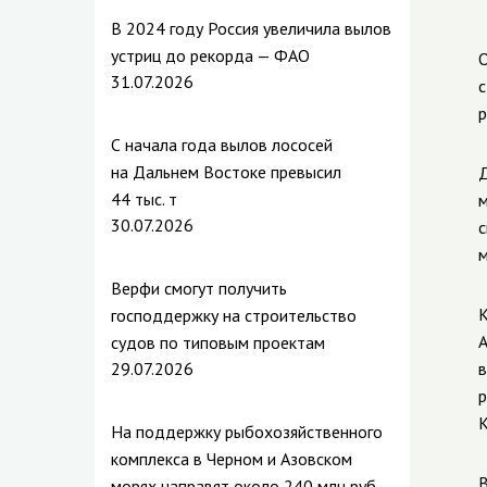
В 2024 году Россия увеличила вылов
устриц до рекорда — ФАО
О
31.07.2026
с
р
С начала года вылов лососей
на Дальнем Востоке превысил
Д
44 тыс. т
м
30.07.2026
с
м
Верфи смогут получить
К
господдержку на строительство
А
судов по типовым проектам
29.07.2026
в
р
К
На поддержку рыбохозяйственного
комплекса в Черном и Азовском
В
морях направят около 240 млн руб.