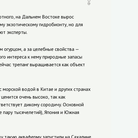
отного, на Дальнем Востоке вырос
ому экзотическому гидробионту, но для
ют эксперты.
 огурцом, а за целебные свойства —
ого интереса к нему природные запасы
Сейчас трепанг выращивается как объект
с морской водой в Китае и других странах
ценится очень высоко, так как
ответствует дикому сородичу. Основной
е пару тысячелетий), Япония и Южная
у такую акваферму запустили на Сахалине,