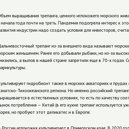
бъем выращивания трепанга, ценного иглокожего морского жив
 начала года почти на треть. Пандемия подогрела интерес к эт
азвития индустрии надо создать условия для инвесторов, счита
альневосточный трепанг из-за внешнего вида называют морским
орским женьшенем. Ранее его добывали рыбаки, но из-за высок
низились, а вылов в нашей стране запретили еще в 70-х годах. 
арикультуры.
ультивируют гидробионт также в морских акваториях и прудах 
зиатско-Тихоокеанского региона. Но именно российский трепанг 
ыращивается в естественных условиях, то есть по качеству со
ынок потребления — Китай (в его кухне трепанг используется уж
орея, но пробуют этот деликатес и в Европе.
 России иглокожих культивируют в Приморском крае. В 2020 год