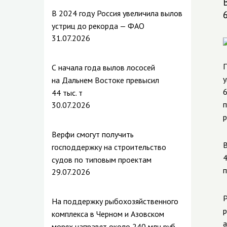
В 2024 году Россия увеличила вылов
устриц до рекорда — ФАО
31.07.2026
П
С начала года вылов лососей
у
на Дальнем Востоке превысил
6
44 тыс. т
п
30.07.2026
р
Верфи смогут получить
В
господдержку на строительство
4
судов по типовым проектам
п
29.07.2026
Р
На поддержку рыбохозяйственного
р
комплекса в Черном и Азовском
а
морях направят около 240 млн руб.