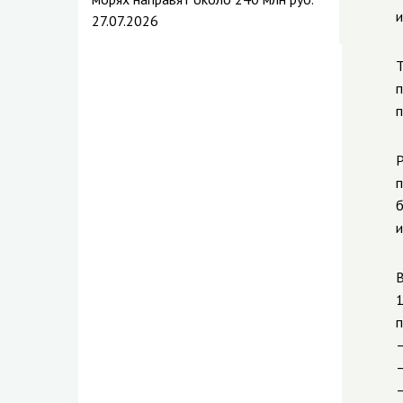
и
27.07.2026
Т
п
п
Р
п
б
и
В
1
п
—
—
—