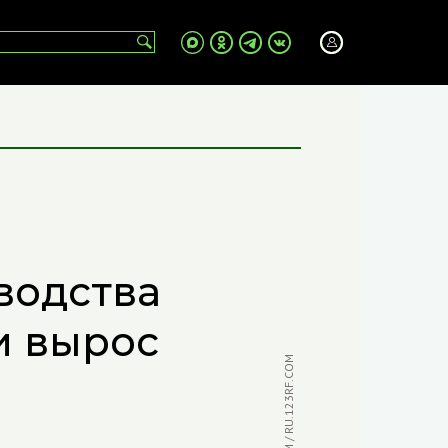
водства
и вырос
ФОТО: ZORANDIM / RU.123RF.COM