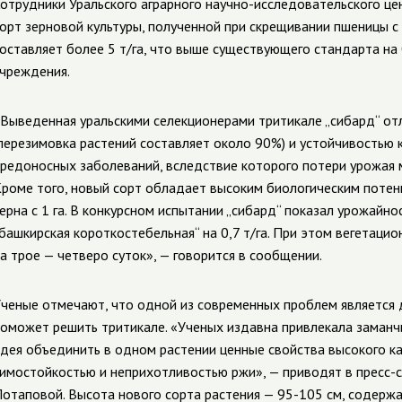
отрудники Уральского аграрного научно-исследовательского ц
орт зерновой культуры, полученной при скрещивании пшеницы с 
оставляет более 5 т/га, что выше существующего стандарта на 
чреждения.
Выведенная уральскими селекционерами тритикале „сибард“ от
перезимовка растений составляет около 90%) и устойчивостью 
редоносных заболеваний, вследствие которого потери урожая 
роме того, новый сорт обладает высоким биологическим потен
ерна с 1 га. В конкурсном испытании „сибард“ показал урожайно
башкирская короткостебельная“ на 0,7 т/га. При этом вегетаци
а трое — четверо суток», — говорится в сообщении.
ченые отмечают, что одной из современных проблем является 
оможет решить тритикале. «Ученых издавна привлекала заманч
дея объединить в одном растении ценные свойства высокого к
имостойкостью и неприхотливостью ржи», — приводят в пресс-с
отаповой. Высота нового сорта растения — 95-105 см, содержа