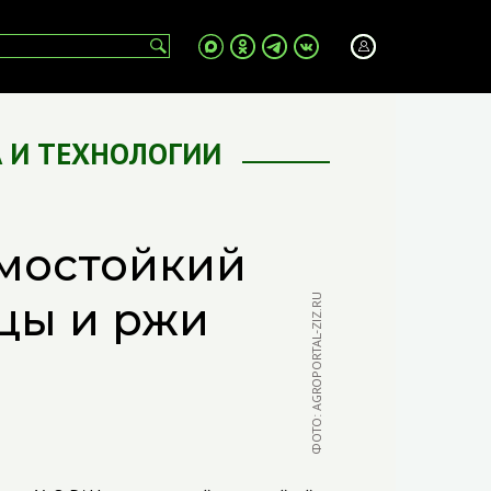
 И ТЕХНОЛОГИИ
имостойкий
ФОТО: AGROPORTAL-ZIZ.RU
цы и ржи