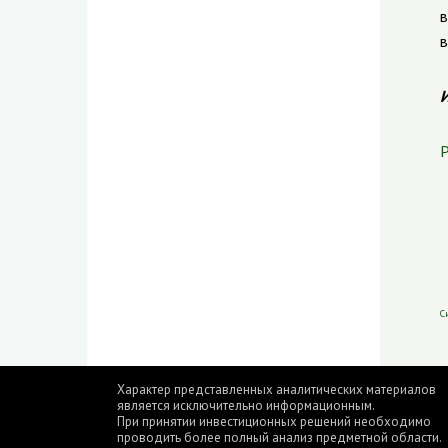
в
в
И
Р
С
Характер представленных аналитических материалов
является исключительно информационным.
При принятии инвестиционных решений необходимо
проводить более полный анализ предметной области.