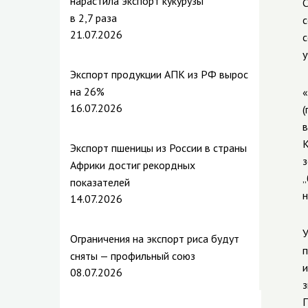
нарастила экспорт кукурузы
С
в 2,7 раза
с
21.07.2026
с
у
Экспорт продукции АПК из РФ вырос
на 26%
«
16.07.2026
(
в
К
Экспорт пшеницы из России в страны
з
Африки достиг рекордных
„
показателей
н
14.07.2026
У
Ограничения на экспорт риса будут
п
сняты — профильный союз
и
08.07.2026
з
П