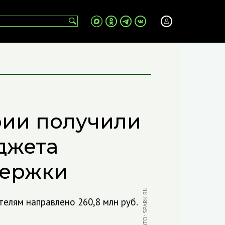
рии получили
джета
держки
ФОТО: SPARK.RU
елям направлено 260,8 млн руб.