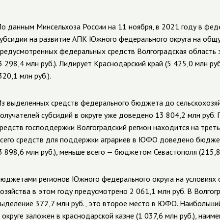
о данным Минсельхоза России на 11 ноября, в 2021 году в ф
убсидии на развитие АПК Южного федерального округа на общу
редусмотренных федеральных средств Волгоградская область 
3 298,4 млн руб.). Лидирует Краснодарский край (5 425,0 млн ру
320,1 млн руб.).
з выделенных средств федерального бюджета до сельскохозяй
олучателей субсидий в округе уже доведено 13 804,2 млн руб
редств господдержки Волгоградский регион находится на треть
сего средств для поддержки аграриев в ЮФО доведено бюдже
3 898,6 млн руб.), меньше всего — бюджетом Севастополя (215,8 
юджетами регионов Южного федерального округа на условиях 
озяйства в этом году предусмотрено 2 061,1 млн руб. В Волго
ыделение 372,7 млн руб., это второе место в ЮФО. Наибольши
 округе заложен в краснодарской казне (1 037,6 млн руб.), на