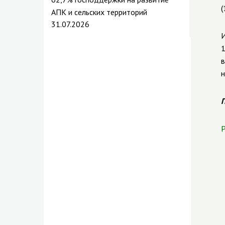
(
АПК и сельских территорий
31.07.2026
И
1
в
н
П
Р