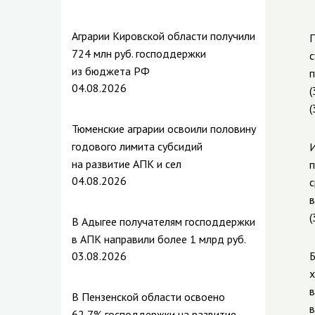
Аграрии Кировской области получили
П
724 млн руб. господдержки
с
из бюджета РФ
п
04.08.2026
(
(
Тюменские аграрии освоили половину
годового лимита субсидий
И
на развитие АПК и сел
п
04.08.2026
с
в
(
В Адыгее получателям господдержки
в АПК направили более 1 млрд руб.
03.08.2026
Б
х
в
В Пензенской области освоено
в
62,7% господдержки на развитие