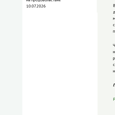
В
10.07.2026
д
м
с
п
Ч
н
р
с
н
П
Р