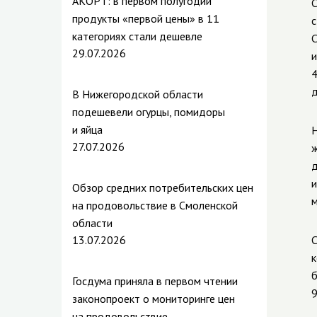
АКОРТ: в первом полугодии
С
продукты «первой цены» в 11
с
категориях стали дешевле
С
29.07.2026
и
4
д
В Нижегородской области
подешевели огурцы, помидоры
и яйца
Н
27.07.2026
ж
д
и
Обзор средних потребительских цен
м
на продовольствие в Смоленской
области
13.07.2026
С
к
б
Госдума приняла в первом чтении
9
законопроект о мониторинге цен
на продовольствие