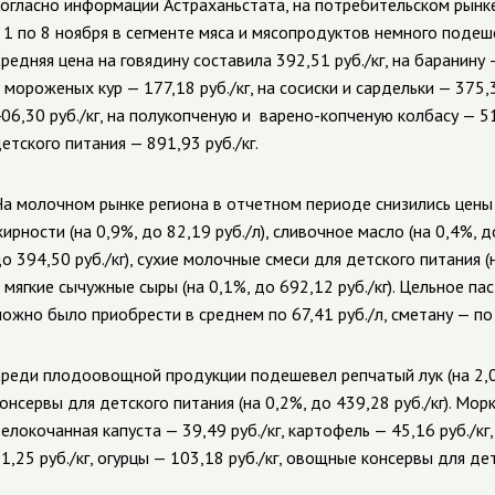
огласно информации Астраханьстата, на потребительском рынк
 1 по 8 ноября в сегменте мяса и мясопродуктов немного подешев
редняя цена на говядину составила 392,51 руб./кг, на баранину 
 мороженых кур — 177,18 руб./кг, на сосиски и сардельки — 375,3
06,30 руб./кг, на полукопченую и
варено-копченую
колбасу — 51
етского питания — 891,93 руб./кг.
а молочном рынке региона в отчетном периоде снизились цены
ирности (на 0,9%, до 82,19 руб./л), сливочное масло (на 0,4%, до
о 394,50 руб./кг), сухие молочные смеси для детского питания (н
 мягкие сычужные сыры (на 0,1%, до 692,12 руб./кг). Цельное 
ожно было приобрести в среднем по 67,41 руб./л, сметану — по 
реди плодоовощной продукции подешевел репчатый лук (на 2,0%
онсервы для детского питания (на 0,2%, до 439,28 руб./кг). Морк
елокочанная капуста — 39,49 руб./кг, картофель — 45,16 руб./кг
1,25 руб./кг, огурцы — 103,18 руб./кг, овощные консервы для дет