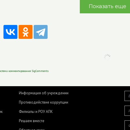
Показать еще
истема комментирования SigComments
Информация об учреждении
Противодействие коррупции
ик
Филиалы и РОУ АПК
Решаем вместе