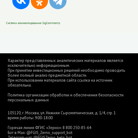
Система комментирования SigComments
Характер представленных аналитических материалов является
исключительно информационным.
При принятии инвестиционных решений необходимо проводить
более полный анализ предметной области.
При использовании материалов сайта ссылка на источник
обязательна.
Политика организации обработки и обеспечения безопасности
персональных данных
105120, г. Москва, ул. Нижняя Сыромятническая, д. 1/4, стр. 1
время работы: 9:00-18:00
Горячая линия ФГИС «Зерно»:
8 800 250-85-64
Бот в Max:
@FGIS_Zerno_support_bot
Telegram-чат:
@FGISZerno_help_bot