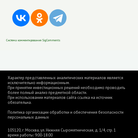
Система комментирования SigComments
Характер представленных аналитических материалов является
исключительно информационным.
При принятии инвестиционных решений необходимо проводить
более полный анализ предметной области.
При использовании материалов сайта ссылка на источник
обязательна.
Политика организации обработки и обеспечения безопасности
персональных данных
105120, г. Москва, ул. Нижняя Сыромятническая, д. 1/4, стр. 1
время работы: 9:00-18:00