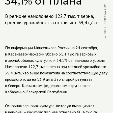
34,1% от плана
ФОТО: CDN.PIXABAY.COM
В регионе намолочено 122,7 тыс. т зерна,
средняя урожайность составляет 39,4 ц/га
По информации Минсельхоза России на 24 сентября,
в
Карачаево-Черкесии
убрано 31,1 тыс. га зерновых
и зернобобовых культур, или 34,1% от планового уровня.
Намолочено 122,7 тыс. т зерна при средней урожайности
39,4 ц/га, что выше показателя на соответствующую дату
прошлого года на 13,9 ц/га. Это второй результат
в
Северо-Кавказском
федеральном округе после
Кабардино-Балкарской
Республики.
Основная зерновая культура, которую выращивают
в регионе, — кукуруза: под нее отведено 60,4 тыс. га,