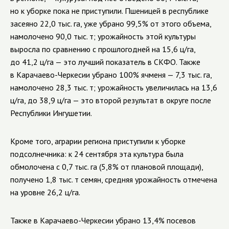
но к уборке пока не приступили. Пшеницей в республике
засеяно 22,0 тыс. га, уже убрано 99,5% от этого объема,
намолочено 90,0 тыс. т; урожайность этой культуры
выросла по сравнению с прошлогодней на 15,6 ц/га,
до 41,2 ц/га — это лучший показатель в СКФО. Также
в
Карачаево-Черкесии
убрано 100% ячменя — 7,3 тыс. га,
намолочено 28,3 тыс. т; урожайность увеличилась на 13,6
ц/га, до 38,9 ц/га — это второй результат в округе после
Республики Ингушетии.
Кроме того, аграрии региона приступили к уборке
подсолнечника: к 24 сентября эта культура была
обмолочена с 0,7 тыс. га (5,8% от плановой площади),
получено 1,8 тыс. т семян, средняя урожайность отмечена
на уровне 26,2 ц/га.
Также в
Карачаево-Черкесии
убрано 13,4% посевов