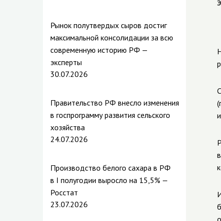
Рынок полутвердых сыров достиг
максимальной консолидации за всю
современную историю РФ —
Н
эксперты
р
30.07.2026
С
Правительство РФ внесло изменения
(
в госпрограмму развития сельского
и
хозяйства
24.07.2026
Р
в
к
Производство белого сахара в РФ
в I полугодии выросло на 15,5% —
Росстат
И
23.07.2026
б
о