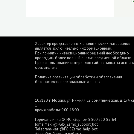
С
Характер представленных аналитических материалов
является исключительно информационным.
При принятии инвестиционных решений необходимо
проводить более полный анализ предметной области.
При использовании материалов сайта ссылка на источн
обязательна.
Политика организации обработки и обеспечения
безопасности персональных данных
105120, г. Москва, ул. Нижняя Сыромятническая, д. 1/4, ст
1
время работы: 9:00-18:00
Горячая линия ФГИС «Зерно»:
8 800 250-85-64
Бот в Max:
@FGIS_Zerno_support_bot
Telegram-чат:
@FGISZerno_help_bot
Аварийный режим работы