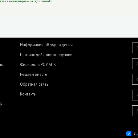
истема комментирования SigComments
Информация об учреждении
Противодействие коррупции
ик
Филиалы и РОУ АПК
Решаем вместе
Обратная связь
Контакты
р.
Да