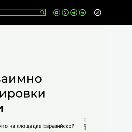
заимно
кировки
и
ято на площадке Евразийской