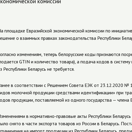
экономической комиссии
а площадке Евразийской экономической комиссии по инициати
ешение о взаимных правках законодательства Республики Белар
огласно изменениям, теперь белорусские коды признаются пос
подается GTIN и количество товара), а подача кодов в систему
з Республики Беларусь не требуется.
анее в соответствии с Решением Совета ЕЭК от
23.12.2020
№ 1
идов молочной продукции средствами идентификации» при тра
одов продукции, поставляемой из одного государства — члена Е
зменениями в
нормативно-правовые
акты Республики Беларусь
ыло снято в части экспорта товаров из России в Беларусь. По
граничения на импорт продукции из Республики Беларусь, пред