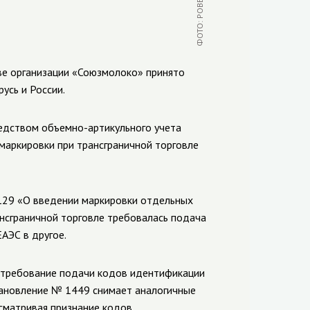
ФОТО: POBEDARF.RU
ве организации «Союзмолоко» принято
усь и России.
редством
объемно-артикульного
учета
 маркировки при трансграничной торговле
29 «О введении маркировки отдельных
нсграничной торговле требовалась подача
АЭС в другое.
 требование подачи кодов идентификации
становление № 1449 снимает аналогичные
усматривая признание кодов