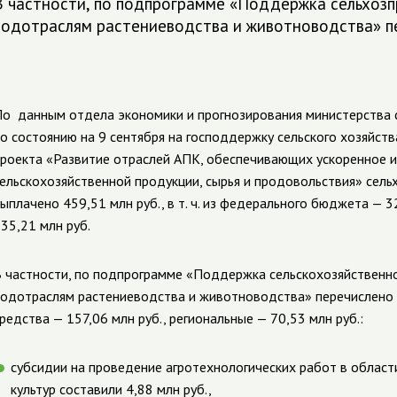
В частности, по подпрограмме «Поддержка сельхоз
подотраслям растениеводства и животноводства» пе
По
данным отдела экономики и прогнозирования министерства с
по
состоянию на 9 сентября н
а господдержку сельского хозяйств
роекта «Развитие отраслей АПК, обеспечивающих ускоренное
ельскохозяйственной продукции, сырья и продовольствия» сел
ыплачено 459,51 млн руб., в т. ч. из федерального бюджета — 3
35,21 млн руб.
 частности, по подпрограмме «Поддержка сельскохозяйственн
одотраслям растениеводства и животноводства» перечислено 2
редства — 157,06 млн руб., региональные — 70,53 млн руб.:
субсидии на проведение агротехнологических работ в облас
культур составили 4,88 млн руб.,