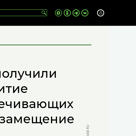
получили
витие
печивающих
озамещение