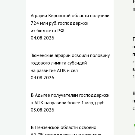
Аграрии Кировской области получили
724 млн руб. господдержки
из бюджета РФ
04.08.2026
п
Тюменские аграрии освоили половину
с
годового лимита субсидий
в
на развитие АПК и сел
1
04.08.2026
В
В Адыгее получателям господдержки
п
в АПК направили более 1 млрд руб.
с
03.08.2026
В Пензенской области освоено
62,7% господдержки на развитие