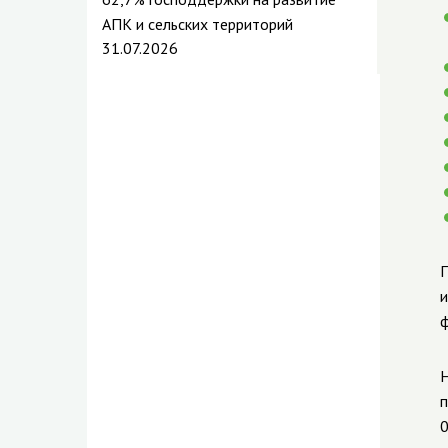
АПК и сельских территорий
31.07.2026
П
и
ф
Н
п
0