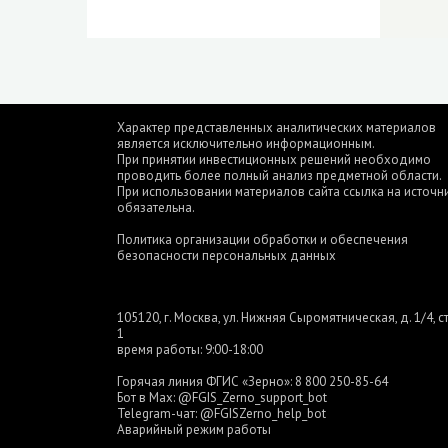
Характер представленных аналитических материалов
является исключительно информационным.
При принятии инвестиционных решений необходимо
проводить более полный анализ предметной области.
При использовании материалов сайта ссылка на источн
обязательна.
Политика организации обработки и обеспечения
безопасности персональных данных
105120, г. Москва, ул. Нижняя Сыромятническая, д. 1/4, ст
1
время работы: 9:00-18:00
Горячая линия ФГИС «Зерно»:
8 800 250-85-64
Бот в Max:
@FGIS_Zerno_support_bot
Telegram-чат:
@FGISZerno_help_bot
Аварийный режим работы