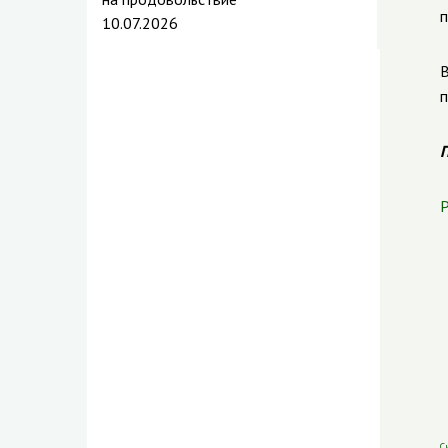
п
10.07.2026
В
п
П
Р
С