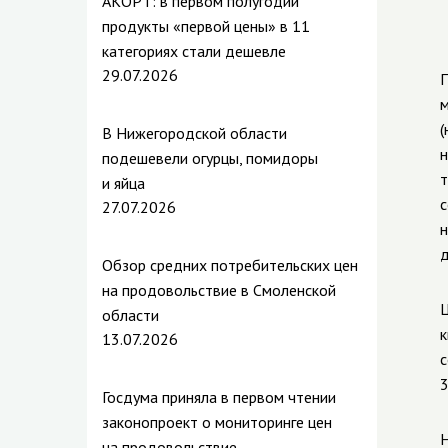
АКОРТ: в первом полугодии
продукты «первой цены» в 11
категориях стали дешевле
29.07.2026
П
м
(
В Нижегородской области
н
подешевели огурцы, помидоры
т
и яйца
с
27.07.2026
н
д
Обзор средних потребительских цен
на продовольствие в Смоленской
Ц
области
к
13.07.2026
с
3
Госдума приняла в первом чтении
законопроект о мониторинге цен
Н
на продовольствие