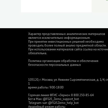
Характер представленных аналитических материалов
является исключительно информационным.
При принятии инвестиционных решений необходимо
проводить более полный анализ предметной области.
При использовании материалов сайта ссылка на источн
обязательна.
Политика организации обработки и обеспечения
безопасности персональных данных
105120, г. Москва, ул. Нижняя Сыромятническая, д. 1/4, ст
1
время работы: 9:00-18:00
Горячая линия ФГИС «Зерно»:
8 800 250-85-64
Бот в Max:
@FGIS_Zerno_support_bot
Telegram-чат:
@FGISZerno_help_bot
Аварийный режим работы