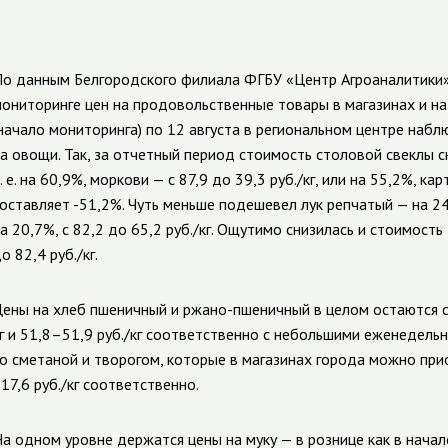
о данным Белгородского филиала ФГБУ «Центр Агроаналитики
ониторинге цен на продовольственные товары в магазинах и на 
начало мониторинга) по 12 августа в региональном центре наб
а овощи. Так, за отчетный период стоимость столовой свеклы сн
. е. на 60,9%, моркови — с 87,9 до 39,3 руб./кг, или на 55,2%, кар
оставляет -51,2%. Чуть меньше подешевел лук репчатый — на 24,9
а 20,7%, с 82,2 до 65,2 руб./кг. Ощутимо снизилась и стоимость 
о 82,4 руб./кг.
ены на хлеб пшеничный и ржано-пшеничный в целом остаются с
г и 51,8–51,9 руб./кг соответственно с небольшими еженедель
о сметаной и творогом, которые в магазинах города можно прио
17,6 руб./кг соответственно.
а одном уровне держатся цены на муку — в рознице как в начале