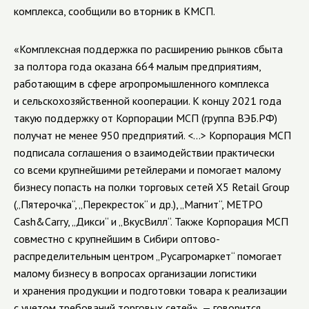
комплекса, сообщили во вторник в КМСП.
«Комплексная поддержка по расширению рынков сбыта
за полтора года оказана 664 малым предприятиям,
работающим в сфере агропромышленного комплекса
и сельскохозяйственной кооперации. К концу 2021 года
такую поддержку от Корпорации МСП (группа ВЭБ.РФ)
получат не менее 950 предприятий. <…> Корпорация МСП
подписала соглашения о взаимодействии практически
со всеми крупнейшими ретейлерами и помогает малому
бизнесу попасть на полки торговых сетей Х5 Retail Group
(„Пятерочка“, „Перекресток“ и др.), „Магнит“, МЕТРО
Cash&Carry, „Дикси“ и „ВкусВилл“. Также Корпорация МСП
совместно с крупнейшим в Сибири оптово-
распределительным центром „Русагромаркет“ помогает
малому бизнесу в вопросах организации логистики
и хранения продукции и подготовки товара к реализации
с учетом требований торговых сетей», — говорится