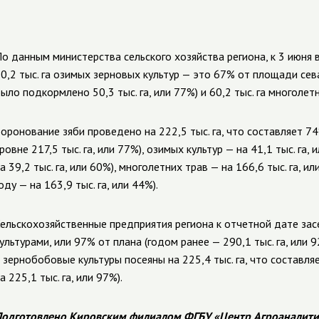
о данным министерства сельского хозяйства региона, к 3 июня
0,2 тыс. га озимых зерновых культур — это 67% от площади се
ыло подкормлено 50,3 тыс. га, или 77%) и 60,2 тыс. га многолетн
оронование зяби проведено на 222,5 тыс. га, что составляет 74
ровне 217,5 тыс. га, или 77%), озимых культур — на 41,1 тыс. га,
а 39,2 тыс. га, или 60%), многолетних трав — на 166,6 тыс. га,
оду — на 163,9 тыс. га, или 44%).
ельскохозяйственные предприятия региона к отчетной дате засе
ультурами, или 97% от плана (годом ранее — 290,1 тыс. га, или 
 зернобобовые культуры посеяны на 225,4 тыс. га, что составля
а 225,1 тыс. га, или 97%).
одготовлено Кировским филиалом ФГБУ «Центр Агроаналити