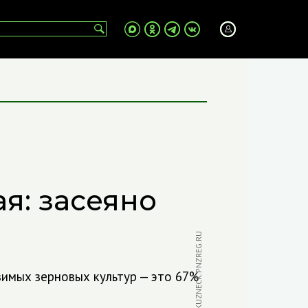
и
я: засеяно
ФОТО: KUZNECK.PNZREG.RU
озимых зерновых культур — это 67%