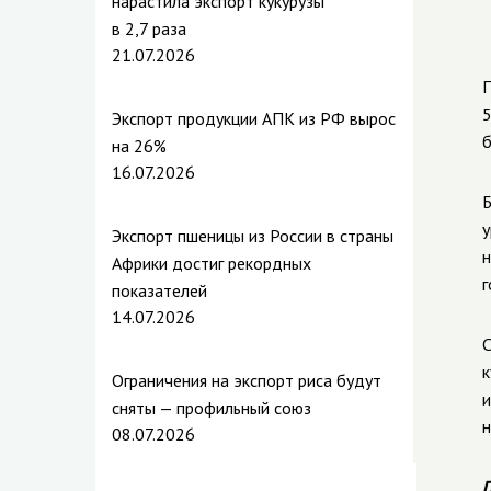
нарастила экспорт кукурузы
в 2,7 раза
21.07.2026
П
5
Экспорт продукции АПК из РФ вырос
б
на 26%
16.07.2026
Б
у
Экспорт пшеницы из России в страны
н
Африки достиг рекордных
г
показателей
14.07.2026
С
к
Ограничения на экспорт риса будут
и
сняты — профильный союз
н
08.07.2026
П