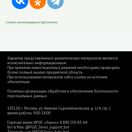
Система комментирования SigComments
Характер представленных аналитических материалов является
исключительно информационным.
При принятии инвестиционных решений необходимо проводить
более полный анализ предметной области.
При использовании материалов сайта ссылка на источник
обязательна.
Политика организации обработки и обеспечения безопасности
персональных данных
105120, г. Москва, ул. Нижняя Сыромятническая, д. 1/4, стр. 1
время работы: 9:00-18:00
Горячая линия ФГИС «Зерно»:
8 800 250-85-64
Бот в Max:
@FGIS_Zerno_support_bot
Telegram-чат:
@FGISZerno_help_bot