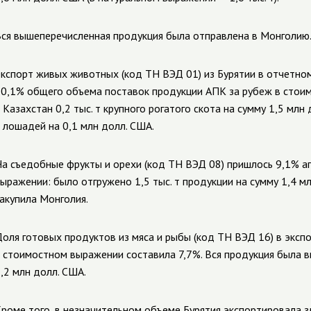
ся вышеперечисленная продукция была отправлена в Монголию
кспорт живых животных (код ТН ВЭД 01) из Бурятии в отчетном
0,1% общего объема поставок продукции АПК за рубеж в стои
 Казахстан 0,2 тыс. т крупного рогатого скота на сумму 1,5 млн
 лошадей на 0,1 млн долл. США.
а съедобные фрукты и орехи (код ТН ВЭД 08) пришлось 9,1% а
ыражении: было отгружено 1,5 тыс. т продукции на сумму 1,4 м
акупила Монголия.
оля готовых продуктов из мяса и рыбы (код ТН ВЭД 16) в эксп
 стоимостном выражении составила 7,7%. Вся продукция была вы
,2 млн долл. США.
роме того, в незначительном объеме Бурятия экспортировала з