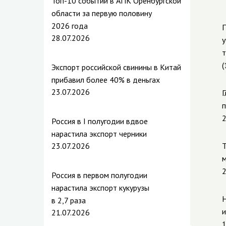
Топ-10 событий в АПК Оренбургской
области за первую половину
2026 года
П
28.07.2026
у
т
(
Экспорт российской свинины в Китай
прибавил более 40% в деньгах
23.07.2026
Г
п
2
Россия в I полугодии вдвое
нарастила экспорт черники
23.07.2026
Т
м
2
Россия в первом полугодии
нарастила экспорт кукурузы
Н
в 2,7 раза
и
21.07.2026
1