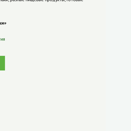
ки»
тия