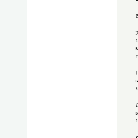
В
Э
1
в
т
Н
в
з
Д
в
1
К