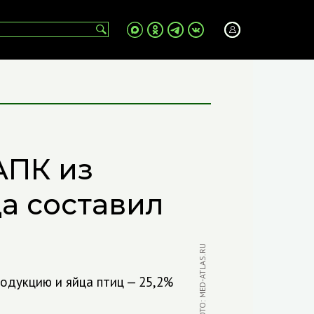
АПК из
да составил
ФОТО: MED-ATLAS.RU
одукцию и яйца птиц — 25,2%