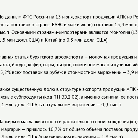
о данным ФТС России на 13 июня, экспорт продукции АПК из Ре
чета поставок в страны ЕАЭС в мае и июне) составил 15,4 млн 
ыс. т. Основными
странами-импортерами
являются Монголия (13,
1,5 млн долл. США) и Китай (по 0,3 млн долл. США).
лавная статья бурятского агроэкспорта — молочная продукция и
ахта, йогурт, кефир, сыры, творог, сливочное масло и куриные 
5,2% всех поставок за рубеж в стоимостном выражении — 3,9 млн
акже существенную долю в структуре экспорта продукции АПК
ясные субпродукты (код ТН ВЭД 02), а именно свинина: ее пост
,1 млн долл. США, в натуральном выражении — 0,9 тыс. т.
а жиры и масла животного и растительного происхождения (ко
 маргарин — пришлось 10,7% от общего объема поставок продук
,6 млн долл. США (в натуральном выражении — 1,6 тыс. т).