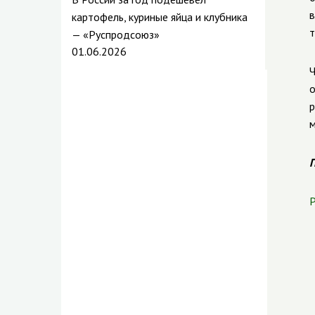
в
картофель, куриные яйца и клубника
т
— «Руспродсоюз»
01.06.2026
Ч
о
р
м
П
Р