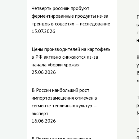
Четверть россиян пробуют
ферментированные продукты из-за
П
трендов в соцсетях — исследование
в
15.07.2026
т
н
Цены производителей на картофель
в РФ активно снижаются из-за
В
начала уборки урожая
у
23.06.2026
В
д
В России наибольший рост
Т
импортозамещения отмечен в
р
сегменте тепличных культур —
М
эксперт
16.06.2026
С
0
В России за год подешевел