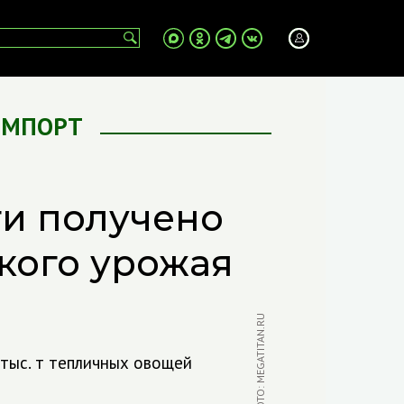
ИМПОРТ
ти получено
кого урожая
ФОТО: MEGATITAN.RU
 тыс. т тепличных овощей