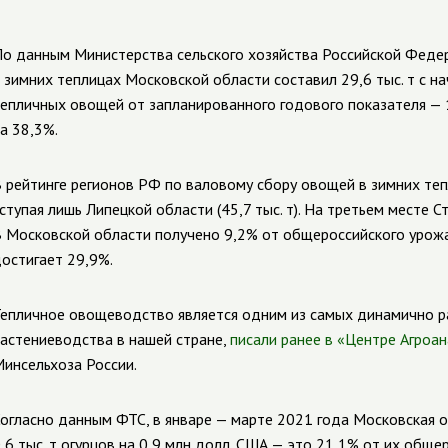
о данным Министерства сельского хозяйства Российской Федер
 зимних теплицах Московской области составил 29,6 тыс. т с н
епличных овощей от запланированного годового показателя — 1
а 38,3%.
 рейтинге регионов РФ по валовому сбору овощей в зимних те
ступая лишь Липецкой области (45,7 тыс. т). На третьем месте Ст
 Московской области получено 9,2% от общероссийского урожа
остигает 29,9%.
епличное овощеводство является одним из самых динамично 
астениеводства в нашей стране,
писали ранее в «Центре Агроа
инсельхоза России.
огласно данным ФТС, в январе — марте 2021 года Московская о
,6 тыс. т огурцов на 0,9 млн долл. США — это 21,1% от их общ