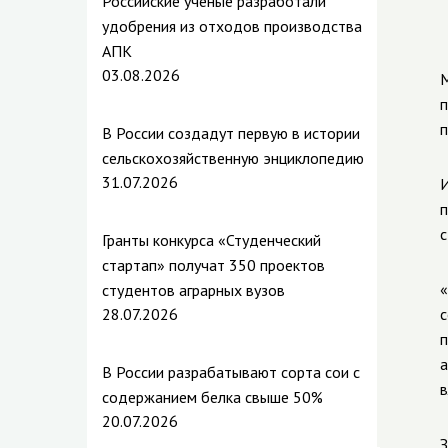
Российские ученые разработали
удобрения из отходов производства
АПК
03.08.2026
М
п
п
В России создадут первую в истории
сельскохозяйственную энциклопедию
31.07.2026
И
п
с
Гранты конкурса «Студенческий
стартап» получат 350 проектов
«
студентов аграрных вузов
28.07.2026
с
п
а
В России разрабатывают сорта сои с
в
содержанием белка свыше 50%
20.07.2026
З