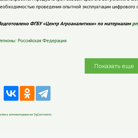
еобходимостью проведения опытной эксплуатации цифрового се
одготовлено ФГБУ «Центр Агроаналитики» по материалам
pn
егионы:
Российская Федерация
Показать еще
истема комментирования SigComments