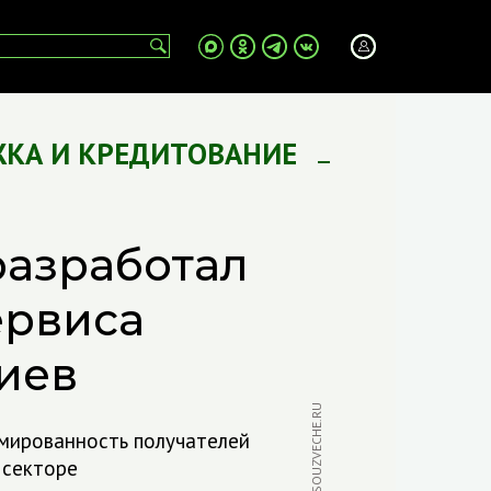
КА И КРЕДИТОВАНИЕ
разработал
ервиса
иев
ФОТО: SOUZVECHE.RU
мированность получателей
 секторе