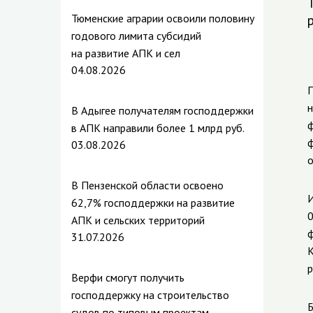
Тюменские аграрии освоили половину
годового лимита субсидий
на развитие АПК и сел
04.08.2026
П
н
В Адыгее получателям господдержки
ф
в АПК направили более 1 млрд руб.
ф
03.08.2026
о
В Пензенской области освоено
И
62,7% господдержки на развитие
0
АПК и сельских территорий
ф
31.07.2026
К
р
Верфи смогут получить
господдержку на строительство
Б
судов по типовым проектам