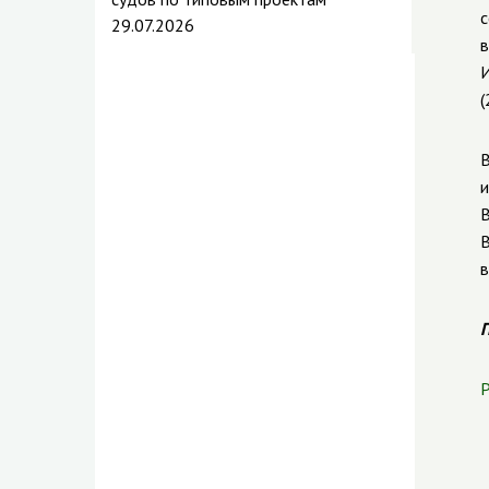
с
29.07.2026
в
И
(
В
и
В
В
в
П
Р