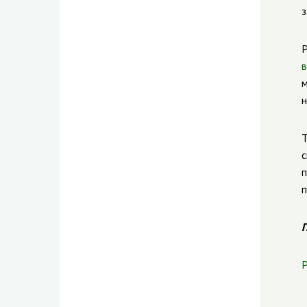
з
Р
в
м
н
Т
с
п
п
П
Р