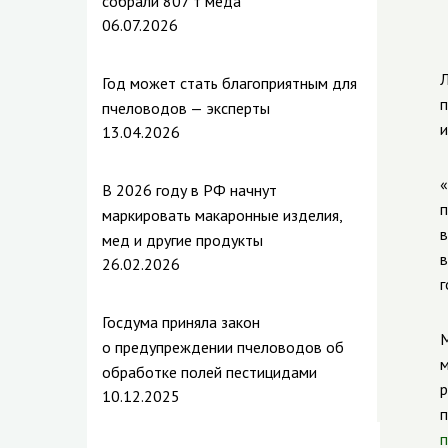
собрали 807 т меда
06.07.2026
Л
Год может стать благоприятным для
п
пчеловодов — эксперты
и
13.04.2026
«
В 2026 году в РФ начнут
п
маркировать макаронные изделия,
в
мед и другие продукты
в
26.02.2026
г
Госдума приняла закон
М
о предупреждении пчеловодов об
м
обработке полей пестицидами
р
10.12.2025
п
п