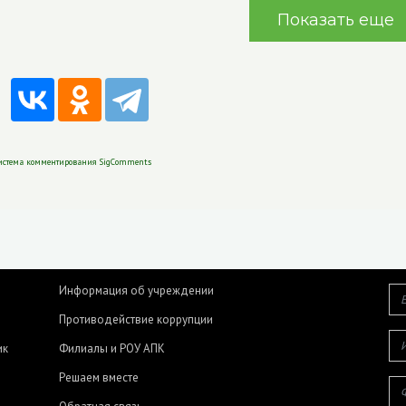
Показать еще
истема комментирования SigComments
Информация об учреждении
Противодействие коррупции
ик
Филиалы и РОУ АПК
Решаем вместе