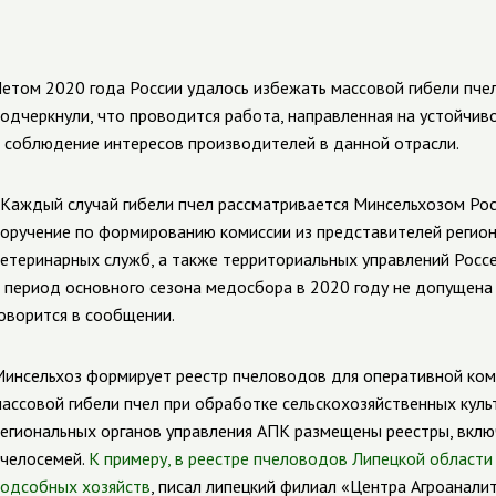
етом 2020 года России удалось избежать массовой гибели пче
одчеркнули, что проводится работа, направленная на устойчив
 соблюдение интересов производителей в данной отрасли.
Каждый случай гибели пчел рассматривается Минсельхозом Рос
оручение по формированию комиссии из представителей регион
етеринарных служб, а также территориальных управлений Росс
 период основного сезона медосбора в 2020 году не допущена
оворится в сообщении.
инсельхоз формирует реестр пчеловодов для оперативной ко
ассовой гибели пчел при обработке сельскохозяйственных культ
егиональных органов управления АПК размещены реестры, вклю
челосемей.
К примеру, в реестре пчеловодов Липецкой области 
одсобных хозяйств
, писал липецкий филиал «Центра Агроаналит