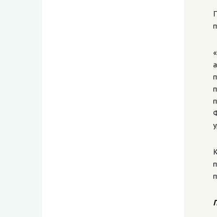
П
п
«
а
п
п
п
Ф
у
К
п
п
П