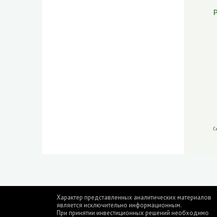
Р
С
Характер представленных аналитических материалов
является исключительно информационным.
При принятии инвестиционных решений необходимо