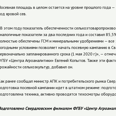
осевная площадь в целом остается на уровне прошлого года — 76
од яровой сев.
В этом году показатель обеспеченности сельхозтоваропроизво
налогичные показатели за два последних года и составил 85,5%
олностью обеспечены ГСМ и минеральными удобрениями — все э
огодными условиями позволяет начать посевную кампанию в С
ервоначально запланированного срока (1 мая 2020 г.)», — отм
ГБУ «Центра Агроаналитики» Евгений Копытов. Также эти факт
рожайности сельхозкультур, добавил он.
ак ранее сообщал министр АПК и потребительского рынка Свер
одготовка посевной кампании идет в штатном режиме: подгото
одготовлена техника, активно проводятся техосмотры оборудо
одготовлено Свердловским филиалом ФГБУ «Центр Агроанал