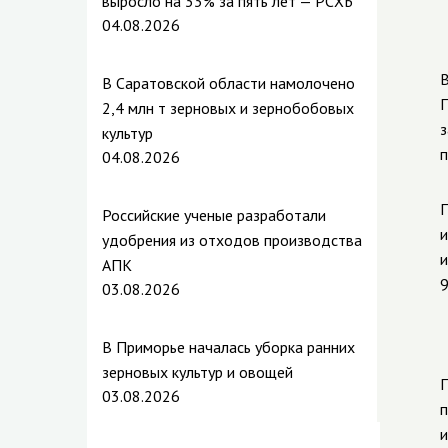
выросло на 33% за пять лет — РСХБ
04.08.2026
В
В Саратовской области намолочено
П
2,4 млн т зерновых и зернобобовых
з
культур
п
04.08.2026
П
Российские ученые разработали
и
удобрения из отходов производства
и
АПК
9
03.08.2026
В Приморье началась уборка ранних
зерновых культур и овощей
П
03.08.2026
п
и