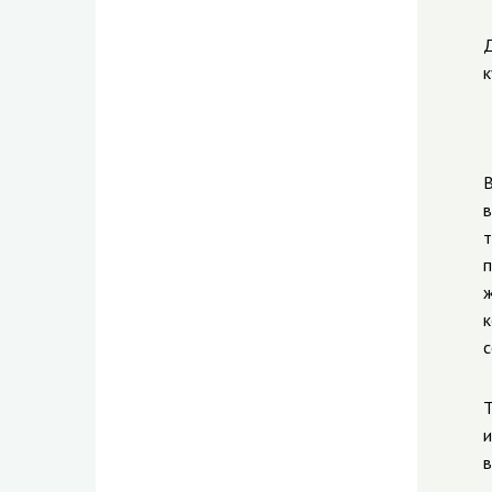
Д
к
В
в
т
п
ж
к
Т
и
в