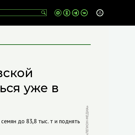
вской
ься уже в
ФОТО: «ЛЕГИОН-МЕДИА»
семян до 83,8 тыс. т и поднять