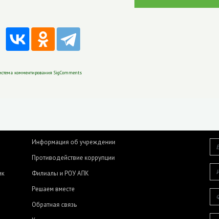
истема комментирования SigComments
Информация об учреждении
Противодействие коррупции
ик
Филиалы и РОУ АПК
Решаем вместе
Обратная связь