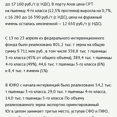
до 17 160 руб./т (с НДС). В порту Азов цена СРТ
на пшеницу
4-го
класса (12,5% протеина) выросла на 0,7%,
с 16 280 до 16 390 руб./т (с НДС), цена на фуражный
ячмень осталась неизменной — 12 650 руб./т (с НДС).
С 13 по 23 апреля из федерального интервенционного
фонда было реализовано 801,2 тыс. т зерна на общую
сумму 9 711 млн руб., в том числе 358,8 тыс. т пшеницы
3-го
класса (45% от общего объема), 389,4 тыс. т пшеницы
4-го
класса (49%), 44,6 тыс. т пшеницы
5-го
класса (6%)
и 8,4 тыс. т ячменя (1%).
В ЮФО с начала интервенций было реализовано 54,2 тыс.
т пшеницы
3-го
класса, 29,0 тыс. т пшеницы
4-го
класса,
14,0 тыс. т пшеницы
5-го
класса. По объему
реализованного зерна экспортно ориентированный
Юг в целом занимает третье место, уступая СФО и ПФО,