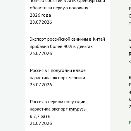
Топ-10 событий в АПК Оренбургской
области за первую половину
Р
2026 года
О
28.07.2026
т
Экспорт российской свинины в Китай
«
прибавил более 40% в деньгах
в
23.07.2026
Г
к
Россия в I полугодии вдвое
В
нарастила экспорт черники
23.07.2026
Р
и
в
Россия в первом полугодии
2
нарастила экспорт кукурузы
в 2,7 раза
Р
21.07.2026