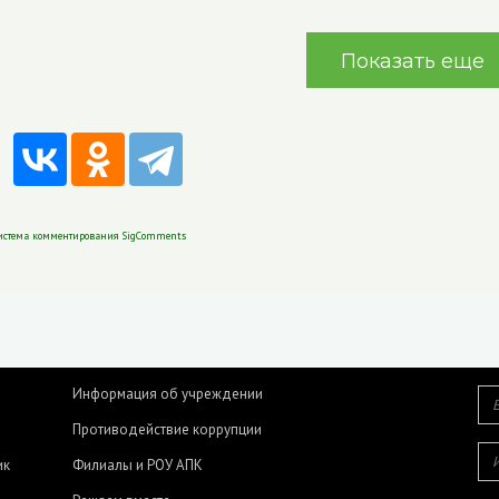
Показать еще
истема комментирования SigComments
Информация об учреждении
Противодействие коррупции
ик
Филиалы и РОУ АПК