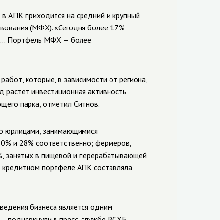
 в АПК приходится на средний и крупный
твования (МФХ). «Сегодня более 17%
ФХ… Портфель МФХ — более
работ, которые, в зависимости от региона,
од растет инвестиционная активность
щего парка, отметил Ситнов.
го юрлицами, занимающимися
0% и 28% соответственно; фермеров,
%, занятых в пищевой и перерабатывающей
в кредитном портфеле АПК составляла
 ведения бизнеса является одним
— подчеркнули в пресс-службе РСХБ.