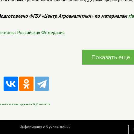
одготовлено ФГБУ «Центр Агроаналитики» по материалам
ria
егионы:
Российская Федерация
Показать еще
истема комментирования SigComments
Информация об учреждении