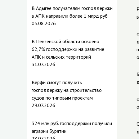
В Адыгее получателям господдержки
Р
в АПК направили более 1 млрд руб.
в
03.08.2026
«
В Пензенской области освоено
д
62,7% господдержки на развитие
н
АПК и сельских территорий
о
31.07.2026
Б
д
Верфи смогут получить
господдержку на строительство
судов по типовым проектам
«
29.07.2026
о
324 млн руб. господдержки получили
С
аграрии Бурятии
д
28.07.2026