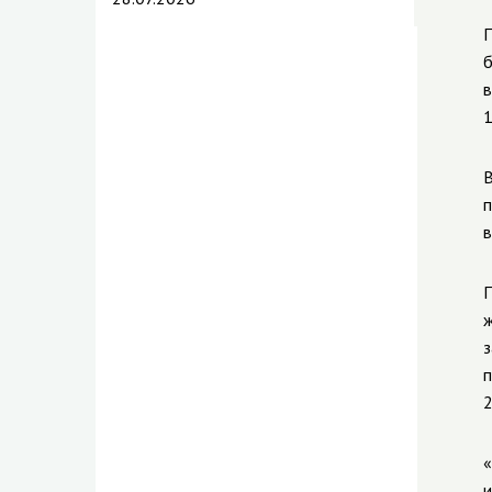
П
б
в
1
В
п
в
П
ж
з
п
2
«
и