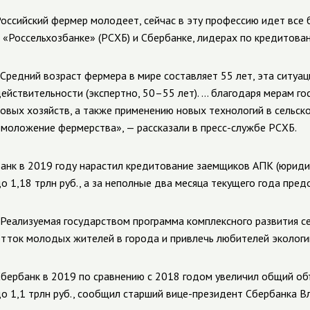
оссийский фермер молодеет, сейчас в эту профессию идет все 
 «Россельхозбанке» (РСХБ) и Сбербанке, лидерах по кредитов
Средний возраст фермера в мире составляет 55 лет, эта ситуа
ействительности (экспертно, 50–55 лет). … благодаря мерам 
овых хозяйств, а также применению новых технологий в сельс
моложение фермерства», — рассказали в пресс-службе РСХБ.
анк в 2019 году нарастил кредитование заемщиков АПК (юридиче
о 1,18 трлн руб., а за неполные два месяца текущего года пре
Реализуемая государством программа комплексного развития с
тток молодых жителей в города и привлечь любителей экологии
бербанк в 2019 по сравнению с 2018 годом увеличил общий об
о 1,1 трлн руб., сообщил старший вице-президент Сбербанка 