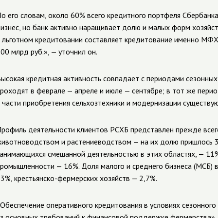
о его словам, около 60% всего кредитного портфеля Сбербанка
изнес, но банк активно наращивает долю и малых форм хозяйс
 льготном кредитовании составляет кредитование именно М
00 млрд руб.», — уточнил он.
ысокая кредитная активность совпадает с периодами сезонных 
роходят в феврале — апреле и июле — сентябре; в тот же пери
 части приобретения сельхозтехники и модернизации существую
рофиль деятельности клиентов РСХБ представлен прежде все
ивотноводством и растениеводством — на их долю пришлось 3
анимающихся смешанной деятельностью в этих областях, — 11
ромышленности — 16%. Доля малого и среднего бизнеса (МСБ) 
3%, крестьянско-фермерских хозяйств — 2,7%.
Обеспечение оперативного кредитования в условиях сезонного
з основных требований к финансовой поддержке фермерства», 