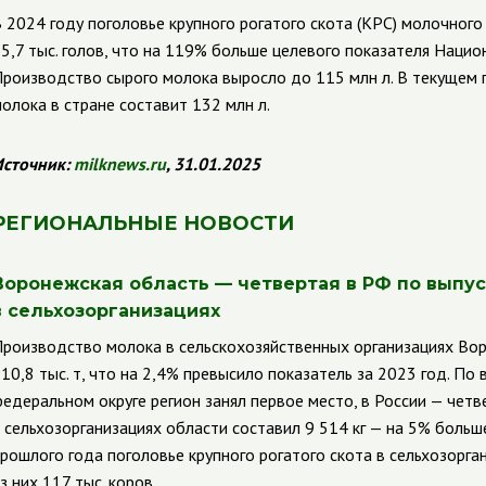
 2024 году поголовье крупного рогатого скота (КРС) молочног
5,7 тыс. голов, что на 119% больше целевого показателя Национ
роизводство сырого молока выросло до 115 млн л. В текущем 
олока в стране составит 132 млн л.
сточник:
milknews
.
ru
, 31.01.2025
РЕГИОНАЛЬНЫЕ НОВОСТИ
Воронежская область — четвертая в РФ по выпу
в сельхозорганизациях
роизводство молока в сельскохозяйственных организациях Вор
10,8 тыс. т, что на 2,4% превысило показатель за 2023 год. По
едеральном округе регион занял первое место, в России — чет
 сельхозорганизациях области составил 9 514 кг — на 5% больш
рошлого года поголовье крупного рогатого скота в сельхозорган
з них 117 тыс. коров.