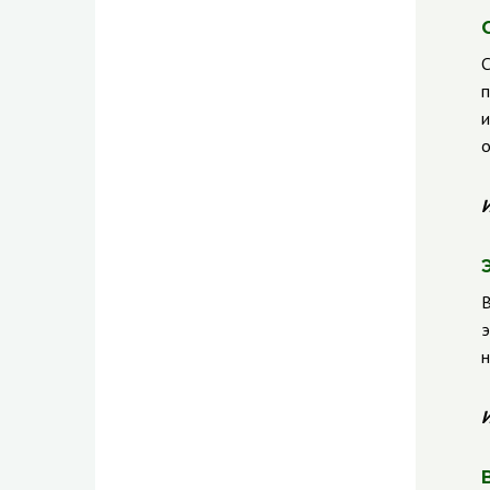
С
п
и
о
И
В
э
н
И