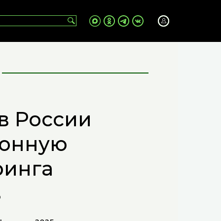
в России
ионную
ринга
в