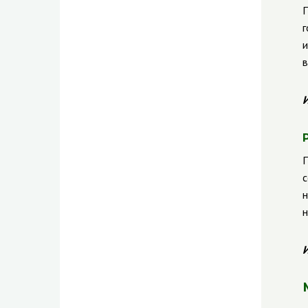
П
г
и
в
И
П
с
н
н
И