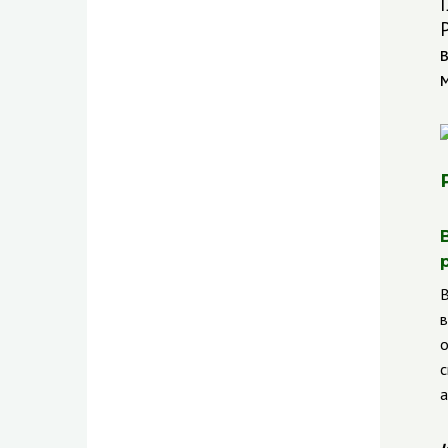
В
в
о
с
а