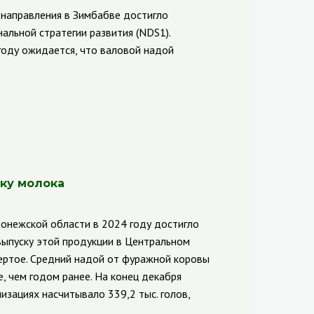
о направления в Зимбабве достигло
альной стратегии развития (NDS1).
году ожидается, что валовой надой
ску молока
онежской области в 2024 году достигло
 выпуску этой продукции в Центральном
вертое. Средний надой от фуражной коровы
е, чем годом ранее. На конец декабря
изациях насчитывало 339,2 тыс. голов,