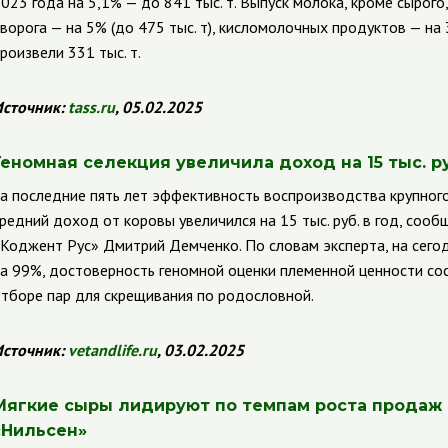
023 года на 5,1% — до 841 тыс. т. Выпуск молока, кроме сырого,
ворога — на 5% (до 475 тыс. т), кисломолочных продуктов — на 
роизвели 331 тыс. т.
сточник:
tass
.
ru
, 05.02.2025
Геномная селекция увеличила доход на 15 тыс. ру
а последние пять лет эффективность воспроизводства крупного
редний доход от коровы увеличился на 15 тыс. руб. в год, со
Коджент Рус» Дмитрий Демченко. По словам эксперта, на сег
а 99%, достоверность геномной оценки племенной ценности со
тборе пар для скрещивания по родословной.
сточник:
vetandlife
.
ru
, 03.02.2025
Мягкие сыры лидируют по темпам роста продаж 
«Нильсен»