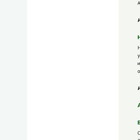
А
И
Н
у
и
о
И
С