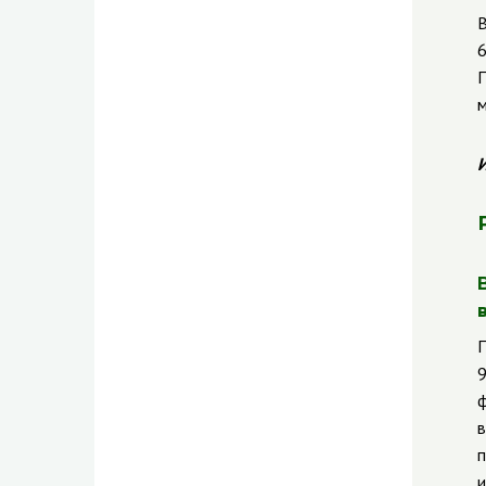
В
6
П
м
И
П
9
ф
в
п
и