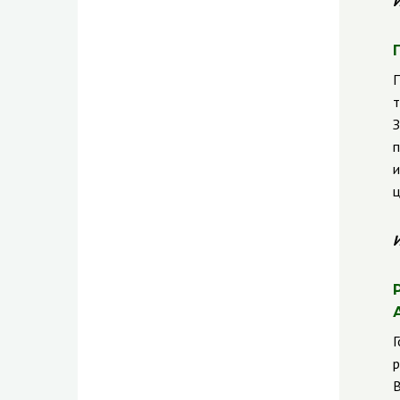
И
П
т
З
п
и
ц
И
Г
р
В