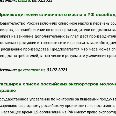
сточник:
tass
.
ru
, 06.02.2025
Производителей сливочного масла в РФ освобо
равительство России включило сливочное масло в перечень с
оваров, за приобретение которых производители не должны вы
апрет на взимание дополнительных выплат даст производител
оставках продукции в торговые сети и направить высвобожда
 расширение производства. Предполагается, что мера может с
ен для потребителей, в том числе в результате увеличения про
сточник:
government
.
ru
, 03.02.2025
Расширен список российских экспортеров молоч
Аравию
осударственное управление по контролю за пищевыми продукт
азрешило еще одному российскому производителю поставлять 
 настоящее время 19 организаций из РФ имеют право экспорт