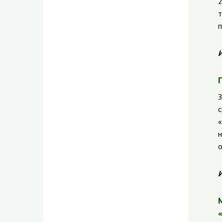
2
т
п
И
З
с
«
н
о
И