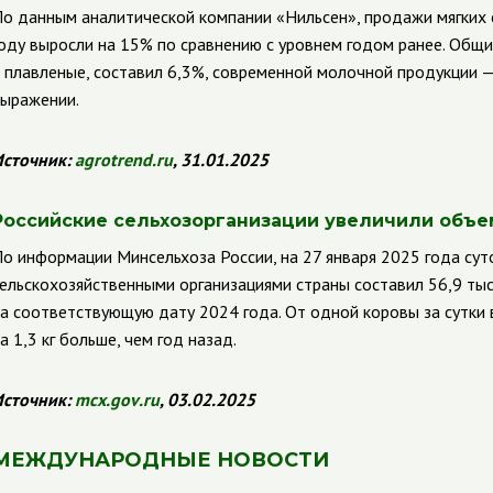
о данным аналитической компании «Нильсен», продажи мягких 
оду выросли на 15% по сравнению с уровнем годом ранее. Общ
 плавленые, составил 6,3%, современной молочной продукции 
ыражении.
сточник:
agrotrend
.
ru
, 31.01.2025
Российские сельхозорганизации увеличили объе
о информации Минсельхоза России, на 27 января 2025 года су
ельскохозяйственными организациями страны составил 56,9 тыс.
а соответствующую дату 2024 года. От одной коровы за сутки 
а 1,3 кг больше, чем год назад.
сточник:
mcx
.
gov
.
ru
, 03.02.2025
МЕЖДУНАРОДНЫЕ НОВОСТИ