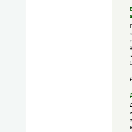
П
з
т
9
в
1
И
Д
е
о
е