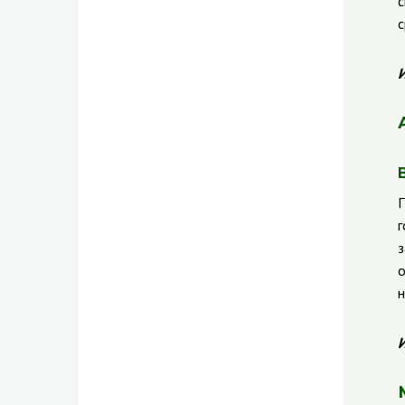
с
с
И
П
г
з
о
н
И