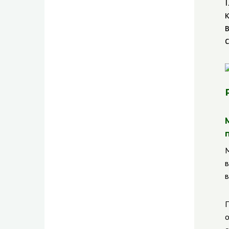
М
в
в
П
о