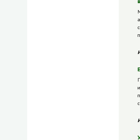
М
а
с
п
И
П
и
п
с
И