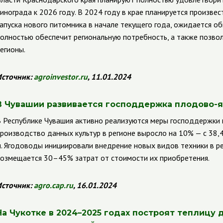
инограда к 2026 году. В 2024 году в крае планируется произвест
апуска нового питомника в начале текущего года, ожидается об
олностью обеспечит региональную потребность, а также позвол
егионы.
сточник:
agroinvestor
.
ru
, 11.01.2024
В Чувашии развивается господдержка плодово-
 Республике Чувашия активно реализуются меры господдержки 
роизводство данных культур в регионе выросло на 10% — с 38,4 
. Ягодоводы инициировали внедрение новых видов техники в р
озмещается 30–45% затрат от стоимости их приобретения.
сточник:
agro
.
cap
.
ru
, 16.01.2024
На Чукотке в 2024–2025 годах построят теплицу