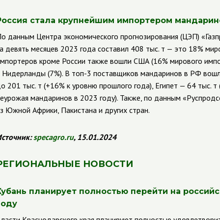
Россия стала крупнейшим импортером мандарин
о данным Центра экономического прогнозирования (ЦЭП) «Газ
а девять месяцев 2023 года составил 408 тыс. т — это 18% мир
мпортеров кроме России также вошли США (16% мирового импорт
 Нидерланды (7%). В топ-3 поставщиков мандаринов в РФ вошли
о 201 тыс. т (+16% к уровню прошлого года), Египет — 64 тыс. т 
еурожая мандаринов в 2023 году). Также, по данным «Руспрод
з Южной Африки, Пакистана и других стран.
сточник:
specagro
.
ru
, 15.01.2024
РЕГИОНАЛЬНЫЕ НОВОСТИ
Кубань планирует полностью перейти на российс
году
ласти Краснодарского края планируют полностью удовлетворит