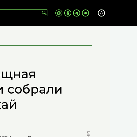
ощная
и собрали
жай