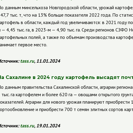
о данным минсельхоза Новгородской области, урожай картофел
47,7 тыс. т, что на 13% больше показателя 2022 года. По стати
артофель в области, каждый год увеличиваются: в 2021 году пок
 — 4,45 тыс. га, в 2023-м — 4,90 тыс. га. Среди регионов СЗФО
артофельных полей, а также по объемам производства картофе
анимает первое место.
сточник:
tass
.
ru
, 11.01.2024
На Сахалине в 2024 году картофель высадят почти
о данным правительства Сахалинской области, аграрии региона
 тыс. га картофелем и более 620 га — овощами открытого грун
оказателей. Аграрии для нового урожая планируют приобрести 1
ортообновление и приобрести 700 т семян элитных сортов кар
сточник:
tass
.
ru
, 19.01.2024