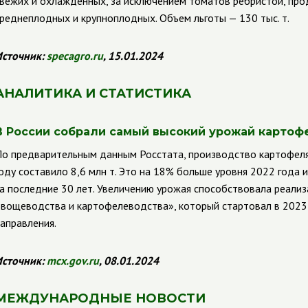
вежих и охлажденных, за исключением томатов ребристой, пр
реднеплодных и крупноплодных. Объем льготы — 130 тыс. т.
сточник:
specagro
.
ru
, 15.01.2024
АНАЛИТИКА И СТАТИСТИКА
В России собрали самый высокий урожай картофе
о предварительным данным Росстата, производство картофеля
оду составило 8,6 млн т. Это на 18% больше уровня 2022 года 
а последние 30 лет. Увеличению урожая способствовала реали
вощеводства и картофелеводства», который стартовал в 2023 
аправления.
сточник:
mcx.gov.ru
, 08.01.2024
МЕЖДУНАРОДНЫЕ НОВОСТИ