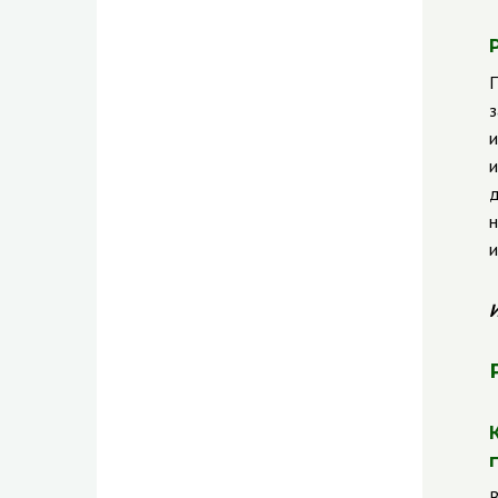
П
з
и
и
д
н
и
И
В