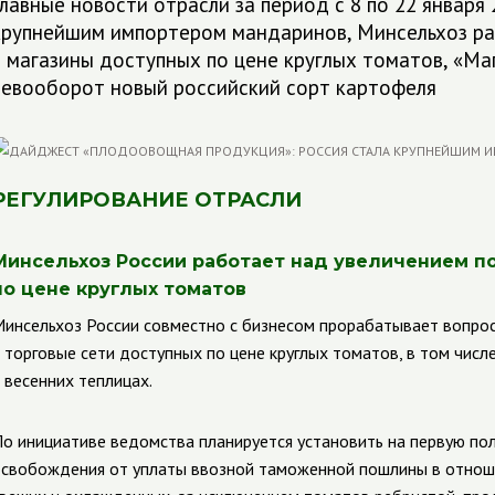
Главные новости отрасли за период с 8 по 22 января 
крупнейшим импортером мандаринов, Минсельхоз ра
в магазины доступных по цене круглых томатов, «Ма
севооборот новый российский сорт картофеля
РЕГУЛИРОВАНИЕ ОТРАСЛИ
Минсельхоз России работает над увеличением п
по цене круглых томатов
инсельхоз России совместно с бизнесом прорабатывает вопрос
 торговые сети доступных по цене круглых томатов, в том чис
 весенних теплицах.
о инициативе ведомства планируется установить на первую пол
свобождения от уплаты ввозной таможенной пошлины в отно