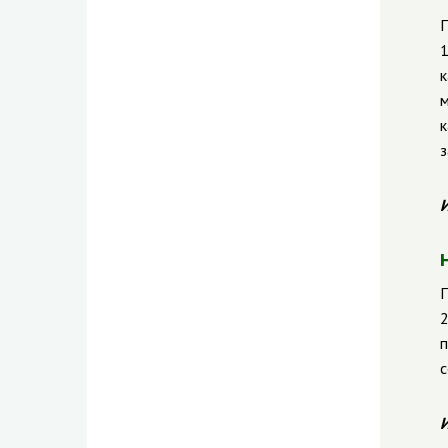
П
1
к
м
к
з
И
П
2
п
с
И