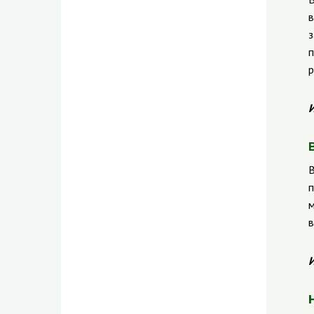
в
з
п
р
И
В
п
м
в
И