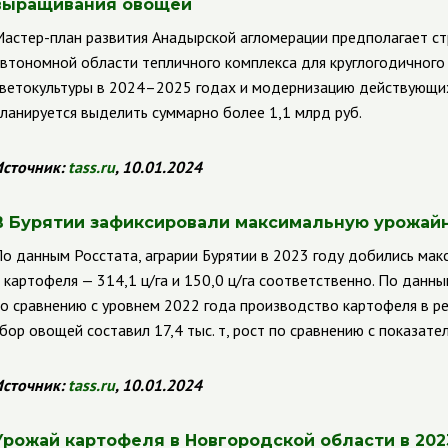
выращивания овощей
астер-план развития Анадырской агломерации предполагает ст
втономной области тепличного комплекса для круглогодичног
ветокультуры в 2024–2025 годах и модернизацию действующих
ланируется выделить суммарно более 1,1 млрд руб.
сточник:
tass
.
ru
, 10.01.2024
В Бурятии зафиксировали максимальную урожай
о данным Росстата, аграрии Бурятии в 2023 году добились ма
 картофеля — 314,1 ц/га и 150,0 ц/га соответственно. По данн
о сравнению с уровнем 2022 года производство картофеля в р
бор овощей составил 17,4 тыс. т, рост по сравнению с показател
сточник:
tass
.
ru
, 10.01.2024
Урожай картофеля в Новгородской области в 2023