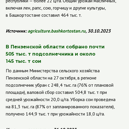
республики — более 22 ц/га. Общий урожай масличных,
включая лен, рапс, сою, горчицу и другие культуры,
в Башкортостане составил 464 тыс. т.
Источник:
agriculture
.
bashkortostan
.
ru
, 30.10.2023
В Пензенской области собрано почти
505 тыс. т подсолнечника и около
145 тыс. т сои
По данным Министерства сельского хозяйства
Пензенской области на 27 октября, в регионе
подсолнечник убран с 248,4 тыс. га (76% от плановой
площади), валовой сбор составил 504,8 тыс. т при
средней урожайности 20,0 ц/га. Уборка сои проведена
на 81,3 тыс. га (87% от запланированного показателя),
получено 144,9 тыс. т при урожайности 18,0 ц/га.