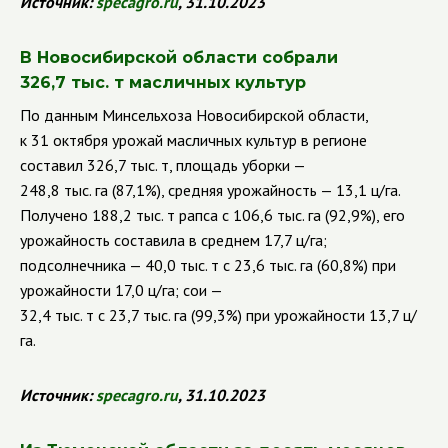
Источник:
specagro
.
ru
, 31.10.2023
В Новосибирской области собрали
326,7 тыс. т масличных культур
По данным Минсельхоза Новосибирской области,
к 31 октября урожай масличных культур в регионе
составил 326,7 тыс. т, площадь уборки —
248,8 тыс. га (87,1%), средняя урожайность — 13,1 ц/га.
Получено 188,2 тыс. т рапса с 106,6 тыс. га (92,9%), его
урожайность составила в среднем 17,7 ц/га;
подсолнечника — 40,0 тыс. т с 23,6 тыс. га (60,8%) при
урожайности 17,0 ц/га; сои —
32,4 тыс. т с 23,7 тыс. га (99,3%) при урожайности 13,7 ц/
га.
Источник:
specagro
.
ru
, 31.10.2023