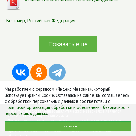
Весь мир
,
Российская Федерация
Показать еще
Мы работаем с сервисом «Яндекс.Метрика», который
использует файлы Cookie. Оставаясь на сайте, вы соглашаетесь
Система комментирования SigComments
с обработкой персональных данных в соответствии с
Политикой организации обработки и обеспечения безопасности
Характер представленных аналитических материалов является
персональных данных
.
исключительно информационным.
При принятии инвестиционных решений необходимо проводить
более полный анализ предметной области.
Принимаю
При использовании материалов сайта ссылка на источник
обязательна.