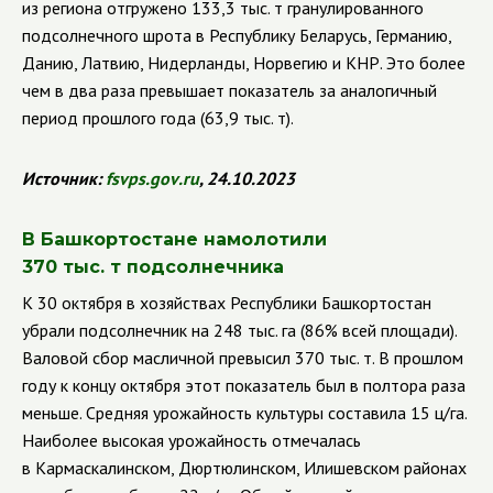
из региона отгружено 133,3 тыс. т гранулированного
подсолнечного шрота в Республику Беларусь, Германию,
Данию, Латвию, Нидерланды, Норвегию и КНР. Это более
чем в два раза превышает показатель за аналогичный
период прошлого года (63,9 тыс. т).
Источник:
fsvps
.
gov
.
ru
, 24.10.2023
В Башкортостане намолотили
370 тыс. т подсолнечника
К 30 октября в хозяйствах Республики Башкортостан
убрали подсолнечник на 248 тыс. га (86% всей площади).
Валовой сбор масличной превысил 370 тыс. т. В прошлом
году к концу октября этот показатель был в полтора раза
меньше. Средняя урожайность культуры составила 15 ц/га.
Наиболее высокая урожайность отмечалась
в Кармаскалинском, Дюртюлинском, Илишевском районах