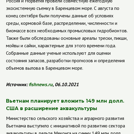
Россия и Норвегия провели совместную ежегодную
экосистемную съемку в Баренцевом море.
С августа по
конец сентября были получены данные об условиях
среды, кормовой базе, распределении, численности и
биомассе всех необходимых промысловых гидробионтов.
Также были обследованы основные ареалы трески, пикши,
мойвы и сайки, характерные для этого времени года.
Собранные данные ученые используют для оценки
состояния запасов, разработки прогнозов и определения
объемов вылова в Баренцевом море.
Источник:
fishnews
.
ru
, 06.10.2021
Вьетнам планирует вложить 149 млн долл.
США в расширение аквакультуры
Министерство сельского хозяйства и аграрного развития
Вьетнама выступило с инициативой по развитию сектора
аквакультуры в дельте Меконга на сумму 149 млн долл.