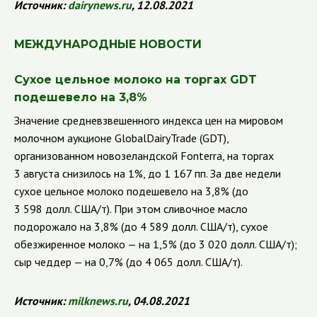
Источник:
dairynews
.
ru
, 12.08.2021
МЕЖДУНАРОДНЫЕ НОВОСТИ
Сухое цельное молоко на торгах
GDT
подешевело на 3,8%
Значение средневзвешенного индекса цен на мировом
молочном аукционе
GlobalDairyTrade
(
GDT
),
организованном новозеландской
Fonterra
,
на торгах
3 августа снизилось на 1%, до 1 167 пп. За две недели
сухое цельное молоко подешевело на 3,8% (до
3 598 долл. США/т). При этом сливочное масло
подорожало на 3,8% (до 4 589 долл. США/т), сухое
обезжиренное молоко — на 1,5% (до 3 020 долл. США/т);
сыр чеддер — на 0,7% (до 4 065 долл. США/т).
Источник:
milknews
.
ru
, 04.08.2021