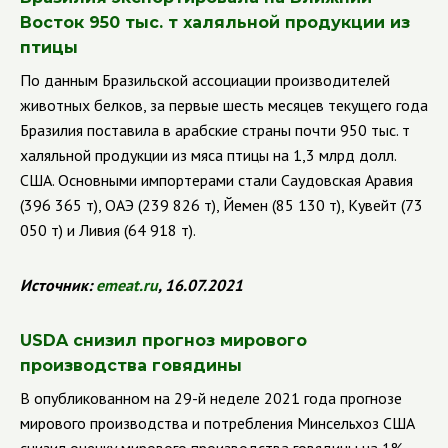
Восток 950 тыс. т халяльной продукции из
птицы
По данным Бразильской ассоциации производителей
животных белков
, за первые шесть месяцев текущего года
Бразилия поставила в арабские страны почти 950 тыс. т
халяльной продукции из мяса птицы на 1,3 млрд долл.
США. Основными импортерами стали Саудовская Аравия
(396 365 т), ОАЭ (239 826 т), Йемен (85 130 т), Кувейт (73
050 т) и Ливия (64 918 т).
Источник:
em
eat.ru
, 16.07.2021
USDA
снизил прогноз мирового
производства говядины
В опубликованном на 29-й неделе 2021 года прогнозе
мирового производства и потребления Минсельхоз США