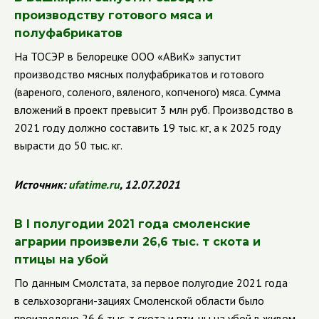
производству готового мяса и
полуфабрикатов
На ТОСЭР в Белорецке ООО
«АВиК» запустит
производство мясных полуфабрикатов и готового
(вареного, соленого, вяленого, копченого) мяса. Сумма
вложений в проект превысит 3 млн руб. Производство в
2021 году должно составить 19 тыс. кг, а к 2025 году
вырасти до 50 тыс. кг.
Источник:
ufatime.ru
, 12.07.2021
В
I
полугодии 2021 года смоленские
аграрии произвели 26,6 тыс. т скота и
птицы на убой
По данным Смолстата, за первое полугодие 2021 года
в сельхозоргани-зациях Смоленской области было
произведено 26,6 тыс. т скота и пти-цы на убой в живом