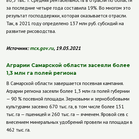
80,3 тыс. т. Средняя рентабельность в отрасли по области
за последние четыре года составила 19%. Во многом это
результат господдержки, которая оказывается отрасли.
Так, в 2021 году определено 137 млн руб. субсидий на
развитие рисоводства.
Источник:
mcx
.
gov
.
ru
, 19.05.2021
Аграрии Самарской области засеяли более
1,3 млн га полей региона
В Самарской области завершается посевная кампания.
Аграрии региона засеяли более 1,3 млн га полей губернии
— 90 % посевной площади. З
ерновыми и зернобобовыми
культурами засеяно 670 тыс. га, в том числе более 151
тыс. га — пшеницей и 260 тыс. га — ячменем. Яровой сев с
внесением минеральных удобрений провели на площади в
462 тыс. га.