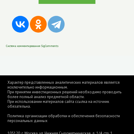
Система комментирования SigComments
Характер представленных аналитических материалов является
исключительно информационным.
При принятии инвестиционных решений необходимо проводить
более полный анализ предметной области.
При использовании материалов сайта ссылка на источник
обязательна.
Политика организации обработки и обеспечения безопасности
персональных данных
105120, г. Москва, ул. Нижняя Сыромятническая, д. 1/4, стр. 1